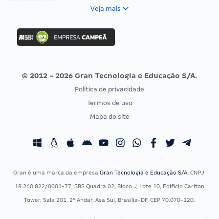
FCC
Veja mais
Concurso Nacional Unificado
FGV
Concurso Ibama
Idecan
Concurso MPU
Selecon
Editais publicados
Uniase
© 2012 - 2026 Gran Tecnologia e Educação S/A.
Vunesp
Política de privacidade
CONCURSOS POR PROFISSÃO
EXAME DE ORDEM
Termos de uso
Concursos Administrativos
OAB
Mapa do site
Concursos Educação
Prova OAB
Concursos Fiscais
Calendário OAB
Concursos Jurídicos
Questões OAB
Concursos Militares
Recursos OAB
Gran é uma marca da empresa
Gran Tecnologia e Educação S/A
, CNPJ:
Concursos Policiais
Exame de Ordem
18.260.822/0001-77, SBS Quadra 02, Bloco J, Lote 10, Edifício Carlton
Concursos Saúde
Tower, Sala 201, 2º Andar, Asa Sul, Brasília-DF, CEP 70.070-120.
Concursos Tribunais