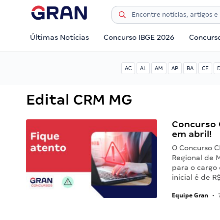
Últimas Notícias
Concurso IBGE 2026
Concurs
AC
AL
AM
AP
BA
CE
Edital CRM MG
Concurso C
em abril!
O Concurso C
Regional de 
para o cargo 
inicial é de 
Equipe Gran
•
7