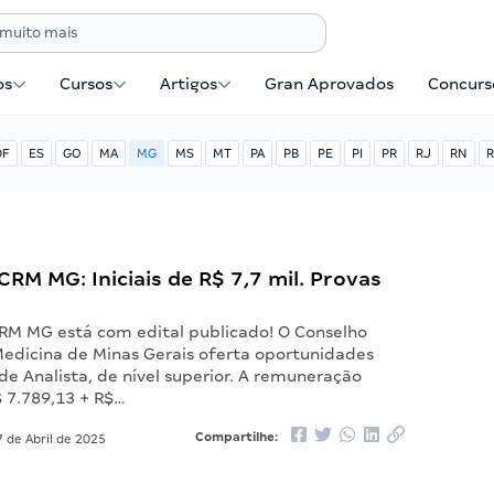
os
Cursos
Artigos
Gran Aprovados
Concurse
DF
ES
GO
MA
MG
MS
MT
PA
PB
PE
PI
PR
RJ
RN
R
RM MG: Iniciais de R$ 7,7 mil. Provas
RM MG está com edital publicado! O Conselho
Medicina de Minas Gerais oferta oportunidades
de Analista, de nível superior. A remuneração
R$ 7.789,13 + R$…
Compartilhe:
 de Abril de 2025