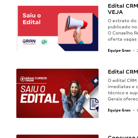
Edital CRM
VEJA
O extrato do
publicado no 
O Conselho R
oferta vagas 
Equipe Gran
•
2
Edital CRM
O edital CRM
imediatas e c
técnico e sup
Gerais ofere
Equipe Gran
•
8
Concurso C