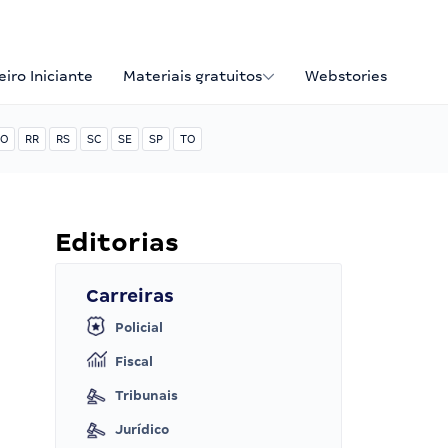
iro Iniciante
Materiais gratuitos
Webstories
O
RR
RS
SC
SE
SP
TO
Editorias
Carreiras
Policial
Fiscal
Tribunais
Jurídico