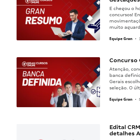
E chegou o h
concursos! En
movimentaçõe
muito aguar
Equipe Gran
•
1
Concurso 
Atenção, con
banca defini
Gerais escolh
seleção. O ú
Equipe Gran
•
5
Edital CR
detalhes 