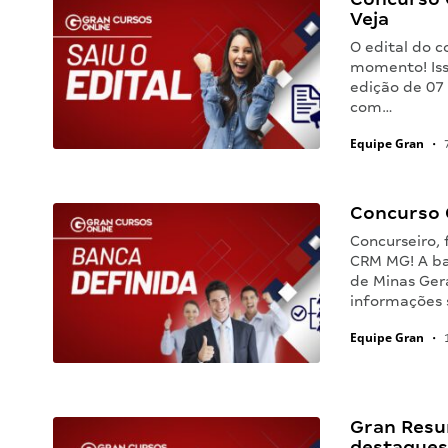
Veja
O edital do 
momento! Isso
edição de 07
com…
Equipe Gran
•
7
Concurso 
Concurseiro, 
CRM MG! A ba
de Minas Gera
informações s
Equipe Gran
•
1
Gran Resu
destaques