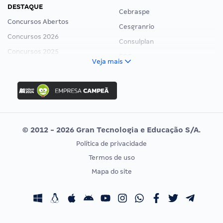
DESTAQUE
Cebraspe
Concursos Abertos
Cesgranrio
Concursos 2026
Consulplan
Concursos 2025
FCC
Veja mais
Concurso Nacional Unificado
FGV
Concurso Ibama
Idecan
Concurso MPU
Selecon
Editais publicados
Uniase
© 2012 - 2026 Gran Tecnologia e Educação S/A.
Vunesp
Política de privacidade
CONCURSOS POR PROFISSÃO
EXAME DE ORDEM
Termos de uso
Concursos Administrativos
OAB
Mapa do site
Concursos Educação
Prova OAB
Concursos Fiscais
Calendário OAB
Concursos Jurídicos
Questões OAB
Concursos Militares
Recursos OAB