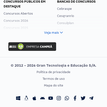
CONCURSOS PÚBLICOS EM
BANCAS DE CONCURSOS
DESTAQUE
Cebraspe
Concursos Abertos
Cesgranrio
Concursos 2026
Consulplan
Concursos 2025
FCC
Veja mais
Concurso Nacional Unificado
FGV
Concurso Ibama
Idecan
Concurso MPU
Selecon
Editais publicados
Uniase
© 2012 - 2026 Gran Tecnologia e Educação S/A.
Vunesp
Política de privacidade
CONCURSOS POR PROFISSÃO
EXAME DE ORDEM
Termos de uso
Concursos Administrativos
OAB
Mapa do site
Concursos Educação
Prova OAB
Concursos Fiscais
Calendário OAB
Concursos Jurídicos
Questões OAB