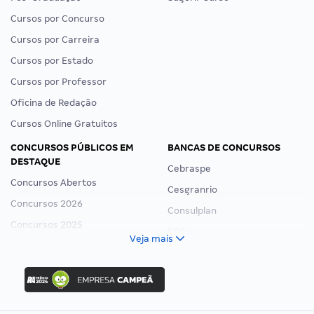
Cursos por Concurso
Cursos por Carreira
Cursos por Estado
Cursos por Professor
Oficina de Redação
Cursos Online Gratuitos
CONCURSOS PÚBLICOS EM
BANCAS DE CONCURSOS
DESTAQUE
Cebraspe
Concursos Abertos
Cesgranrio
Concursos 2026
Consulplan
Concursos 2025
FCC
Veja mais
Concurso Nacional Unificado
FGV
Concurso Ibama
Idecan
Concurso MPU
Selecon
Editais publicados