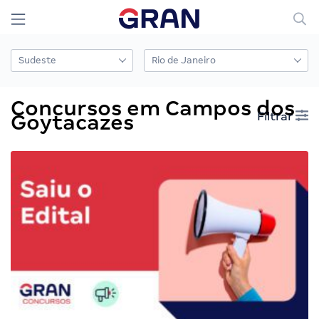
Concursos em Campos dos
Filtrar
Goytacazes