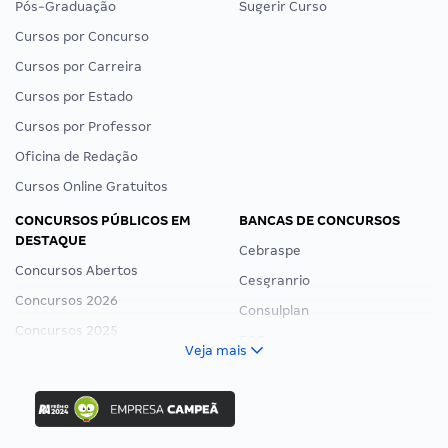
Pós-Graduação
Sugerir Curso
Cursos por Concurso
Cursos por Carreira
Cursos por Estado
Cursos por Professor
Oficina de Redação
Cursos Online Gratuitos
CONCURSOS PÚBLICOS EM
BANCAS DE CONCURSOS
DESTAQUE
Cebraspe
Concursos Abertos
Cesgranrio
Concursos 2026
Consulplan
Concursos 2025
FCC
Veja mais
Concurso Nacional Unificado
FGV
Concurso Ibama
Idecan
Concurso MPU
Selecon