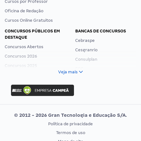
Cursos por Professor
Oficina de Redação
Cursos Online Gratuitos
CONCURSOS PÚBLICOS EM
BANCAS DE CONCURSOS
DESTAQUE
Cebraspe
Concursos Abertos
Cesgranrio
Concursos 2026
Consulplan
Concursos 2025
FCC
Veja mais
Concurso Nacional Unificado
FGV
Concurso Ibama
Idecan
Concurso MPU
Selecon
Editais publicados
Uniase
© 2012 - 2026 Gran Tecnologia e Educação S/A.
Vunesp
Política de privacidade
CONCURSOS POR PROFISSÃO
EXAME DE ORDEM
Termos de uso
Concursos Administrativos
OAB