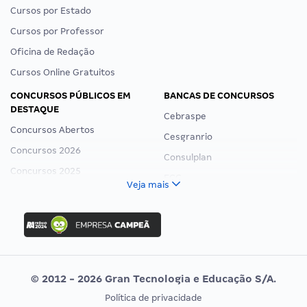
Cursos por Estado
Cursos por Professor
Oficina de Redação
Cursos Online Gratuitos
CONCURSOS PÚBLICOS EM
BANCAS DE CONCURSOS
DESTAQUE
Cebraspe
Concursos Abertos
Cesgranrio
Concursos 2026
Consulplan
Concursos 2025
FCC
Veja mais
Concurso Nacional Unificado
FGV
Concurso Ibama
Idecan
Concurso MPU
Selecon
Editais publicados
Uniase
© 2012 - 2026 Gran Tecnologia e Educação S/A.
Vunesp
Política de privacidade
CONCURSOS POR PROFISSÃO
EXAME DE ORDEM