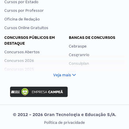
Cursos por Estado
Cursos por Professor
Oficina de Redação
Cursos Online Gratuitos
CONCURSOS PÚBLICOS EM
BANCAS DE CONCURSOS
DESTAQUE
Cebraspe
Concursos Abertos
Cesgranrio
Concursos 2026
Consulplan
Concursos 2025
FCC
Veja mais
Concurso Nacional Unificado
FGV
Concurso Ibama
Idecan
Concurso MPU
Selecon
Editais publicados
Uniase
© 2012 - 2026 Gran Tecnologia e Educação S/A.
Vunesp
Política de privacidade
CONCURSOS POR PROFISSÃO
EXAME DE ORDEM