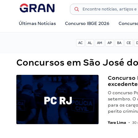
Últimas Notícias
Concurso IBGE 2026
Concurs
AC
AL
AM
AP
BA
CE
Concursos em São José do 
Concurso P
excedente
O concurso Po
setembro. O 
para os cargo
perito crimin
Yara Lima
•
30 