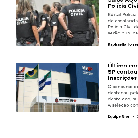
Polícia Civ
Edital Políci
de escolarida
Polícia Civil 
serão public
Raphaella Torre
Último con
SP contou
Inscrições
O concurso d
destacou pe
deste ano, su
A seleção co
Equipe Gran
•
2