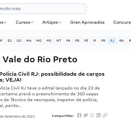
os
Cursos
Artigos
Gran Aprovados
Concurse
DF
ES
GO
MA
MG
MS
MT
PA
PB
PE
PI
PR
RJ
RN
R
Vale do Rio Preto
olícia Civil RJ: possibilidade de cargos
s; VEJA!
lícia Civil RJ teve o edital lançado no dia 23 de
certame prevê o preenchimento de 350 vagas
s de Técnico de necropsia, inspetor de polícia,
al, perito…
Compartilhe:
de Setembro de 2021