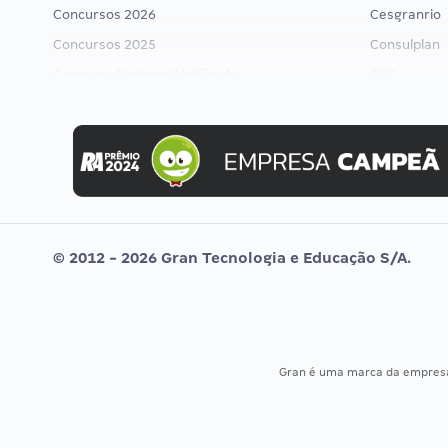
Concursos 2026
Cesgranrio
Concursos 2025
Consulplan
Concurso Nacional Unificado
FCC
Concurso Ibama
FGV
Concurso MPU
Idecan
Editais publicados
Selecon
Uniase
Vunesp
© 2012 - 2026 Gran Tecnologia e Educação S/A.
Gran é uma marca da empre