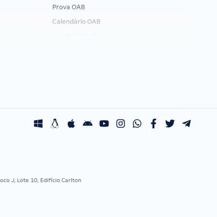
Prova OAB
Calendário OAB
Questões OAB
Recursos OAB
Exame de Ordem
co J, Lote 10, Edifício Carlton