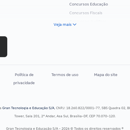
Concursos Educação
Concursos Fiscais
Concursos Jurídicos
Veja mais
Concursos Militares
Concursos Policiais
Concursos Saúde
Concursos Tribunais
Residência Multiprofissional
Política de
Termos de uso
Mapa do site
privacidade
sa
Gran Tecnologia e Educação S/A
, CNPJ: 18.260.822/0001-77, SBS Quadra 02, Blo
Tower, Sala 201, 2º Andar, Asa Sul, Brasília-DF, CEP 70.070-120.
Gran Tecnologia e Educação S/A - 2026 © Todos os direitos reservados ®