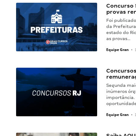
Concurso S
provas re
Foi publicado
da Prefeitura
estado do Ri
as provas…
Equipe Gran
•
1
Concursos
remuneraç
Segunda maior
inúmeros órg
importância.
oportunidade
Equipe Gran
•
1
Saiba AQUI