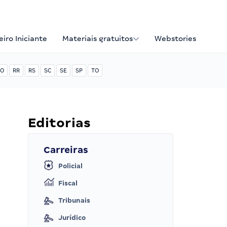
iro Iniciante
Materiais gratuitos
Webstories
O
RR
RS
SC
SE
SP
TO
Editorias
Carreiras
Policial
Fiscal
Tribunais
Jurídico