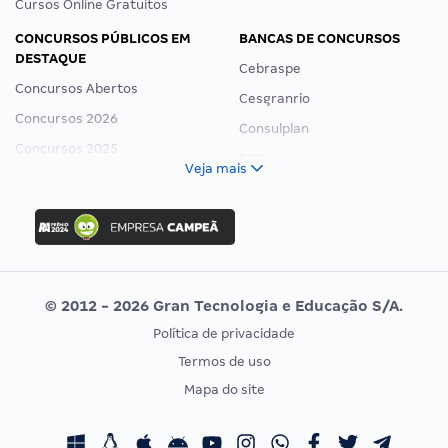
Cursos Online Gratuitos
CONCURSOS PÚBLICOS EM
BANCAS DE CONCURSOS
DESTAQUE
Cebraspe
Concursos Abertos
Cesgranrio
Concursos 2026
Consulplan
Concursos 2025
FCC
Veja mais
Concurso Nacional Unificado
FGV
Concurso Ibama
Idecan
Concurso MPU
Selecon
Editais publicados
Uniase
© 2012 - 2026 Gran Tecnologia e Educação S/A.
Vunesp
Política de privacidade
CONCURSOS POR PROFISSÃO
EXAME DE ORDEM
Termos de uso
Concursos Administrativos
OAB
Mapa do site
Concursos Educação
Prova OAB
Concursos Fiscais
Calendário OAB