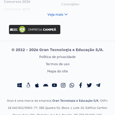
Concursos 2026
Consulplan
Concursos 2025
FCC
Veja mais
Concurso Nacional Unificado
FGV
Concurso Ibama
Idecan
Concurso MPU
Selecon
Editais publicados
Uniase
© 2012 - 2026 Gran Tecnologia e Educação S/A.
Vunesp
Política de privacidade
CONCURSOS POR PROFISSÃO
EXAME DE ORDEM
Termos de uso
Concursos Administrativos
OAB
Mapa do site
Concursos Educação
Prova OAB
Concursos Fiscais
Calendário OAB
Concursos Jurídicos
Questões OAB
Concursos Militares
Recursos OAB
Gran é uma marca da empresa
Gran Tecnologia e Educação S/A
, CNPJ:
Concursos Policiais
Exame de Ordem
18.260.822/0001-77, SBS Quadra 02, Bloco J, Lote 10, Edifício Carlton
Concursos Saúde