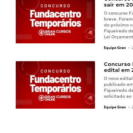
sair em 2
O concurso F
breve. Foram
do próximo c
Figueiredo d
Lei Orçament
Equipe Gran
•
2
Concurso 
edital em 
O novo edita
publicado em
Figueiredo de
solicitado a
Equipe Gran
•
2