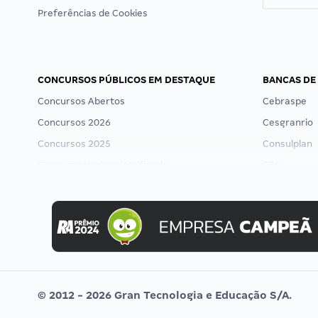
Preferências de Cookies
CONCURSOS PÚBLICOS EM DESTAQUE
BANCAS DE
Concursos Abertos
Cebraspe
Concursos 2026
Cesgranrio
Concursos 2025
Consulplan
Concurso Nacional Unificado
FCC
Concurso Ibama
FGV
Concurso MPU
Idecan
Editais publicados
Selecon
Uniase
Vunesp
© 2012 - 2026 Gran Tecnologia e Educação S/A.