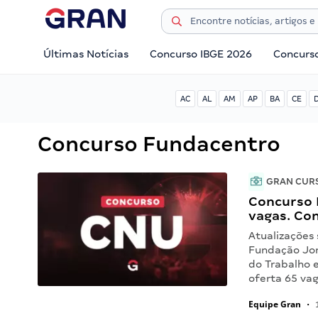
Últimas Notícias
Concurso IBGE 2026
Concurs
AC
AL
AM
AP
BA
CE
Concurso Fundacentro
GRAN CUR
Concurso 
vagas. Con
Atualizações 
Fundação Jor
do Trabalho 
oferta 65 va
Equipe Gran
•
1