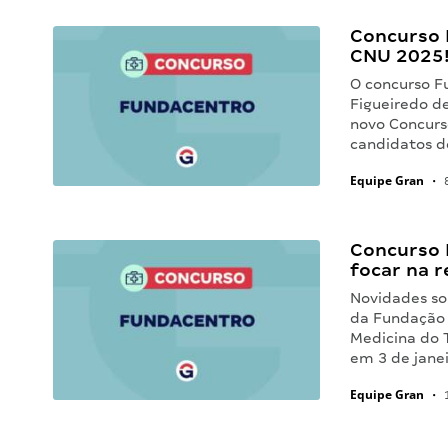
Concurso 
CNU 2025
O concurso F
Figueiredo d
novo Concurs
candidatos de
Equipe Gran
•
8
Concurso 
focar na r
Novidades so
da Fundação 
Medicina do 
em 3 de jane
Equipe Gran
•
1