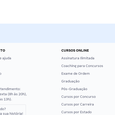
NTO
CURSOS ONLINE
e ajuda
Assinatura Ilimitada
Coaching para Concursos
p
Exame de Ordem
Graduação
atendimento:
Pós-Graduação
exta (8h às 20h),
Cursos por Concurso
às 13h).
Cursos por Carreira
ado?
Cursos por Estado
a sua história!