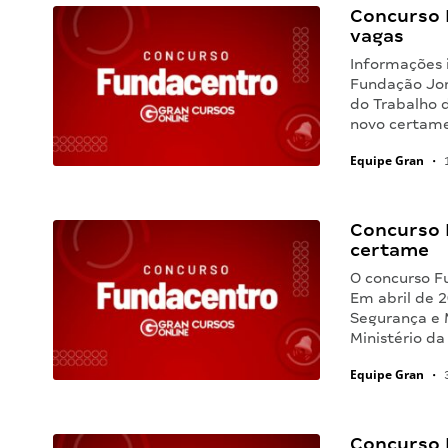
Concurso 
vagas
Informações 
Fundação Jor
do Trabalho 
novo certame 
Equipe Gran
•
1
Concurso 
certame
O concurso F
Em abril de 
Segurança e M
Ministério d
Equipe Gran
•
3
Concurso 