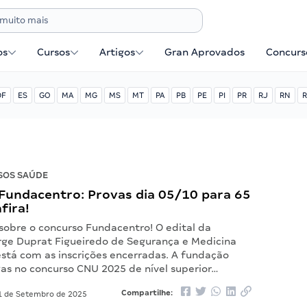
os
Cursos
Artigos
Gran Aprovados
Concurse
DF
ES
GO
MA
MG
MS
MT
PA
PB
PE
PI
PR
RJ
RN
R
SOS SAÚDE
Fundacentro: Provas dia 05/10 para 65
fira!
sobre o concurso Fundacentro! O edital da
ge Duprat Figueiredo de Segurança e Medicina
está com as inscrições encerradas. A fundação
gas no concurso CNU 2025 de nível superior…
Compartilhe:
 de Setembro de 2025