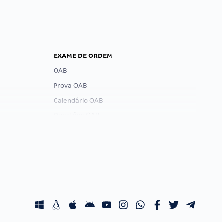
EXAME DE ORDEM
OAB
Prova OAB
Calendário OAB
Questões OAB
Recursos OAB
Exame de Ordem