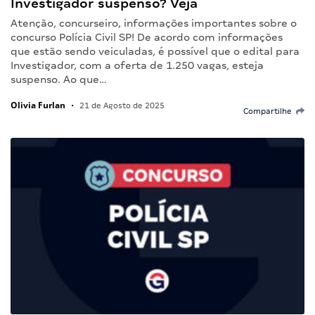
Investigador suspenso? Veja
Atenção, concurseiro, informações importantes sobre o
concurso Polícia Civil SP! De acordo com informações
que estão sendo veiculadas, é possível que o edital para
Investigador, com a oferta de 1.250 vagas, esteja
suspenso. Ao que…
Olivia Furlan
•
21 de Agosto de 2025
Compartilhe