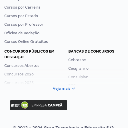
Cursos por Carreira
Cursos por Estado
Cursos por Professor
Oficina de Redação
Cursos Online Gratuitos
CONCURSOS PÚBLICOS EM
BANCAS DE CONCURSOS
DESTAQUE
Cebraspe
Concursos Abertos
Cesgranrio
Concursos 2026
Consulplan
Concursos 2025
FCC
Veja mais
Concurso Nacional Unificado
FGV
Concurso Ibama
Idecan
Concurso MPU
Selecon
Editais publicados
Uniase
© 2012 - 2026 Gran Tecnologia e Educação S/A.