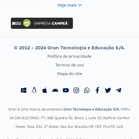
FCC
Veja mais
Concurso Nacional Unificado
FGV
Concurso Ibama
Idecan
Concurso MPU
Selecon
Editais publicados
Uniase
© 2012 - 2026 Gran Tecnologia e Educação S/A.
Vunesp
Política de privacidade
CONCURSOS POR PROFISSÃO
EXAME DE ORDEM
Termos de uso
Concursos Administrativos
OAB
Mapa do site
Concursos Educação
Prova OAB
Concursos Fiscais
Calendário OAB
Concursos Jurídicos
Questões OAB
Concursos Militares
Recursos OAB
Gran é uma marca da empresa
Gran Tecnologia e Educação S/A
, CNPJ:
Concursos Policiais
Exame de Ordem
18.260.822/0001-77, SBS Quadra 02, Bloco J, Lote 10, Edifício Carlton
Concursos Saúde
Tower, Sala 201, 2º Andar, Asa Sul, Brasília-DF, CEP 70.070-120.
Concursos Tribunais