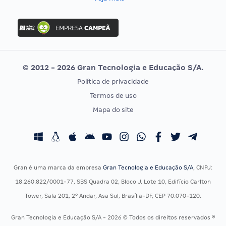
Concurso Nacional Unificado
FGV
Concurso Ibama
Idecan
Concurso MPU
Selecon
Editais publicados
Uniase
© 2012 - 2026 Gran Tecnologia e Educação S/A.
Vunesp
Política de privacidade
CONCURSOS POR PROFISSÃO
EXAME DE ORDEM
Termos de uso
Concursos Administrativos
OAB
Mapa do site
Concursos Educação
Prova OAB
Concursos Fiscais
Calendário OAB
Concursos Jurídicos
Questões OAB
Concursos Militares
Recursos OAB
Gran é uma marca da empresa
Gran Tecnologia e Educação S/A
, CNPJ:
Concursos Policiais
Exame de Ordem
18.260.822/0001-77, SBS Quadra 02, Bloco J, Lote 10, Edifício Carlton
Concursos Saúde
Tower, Sala 201, 2º Andar, Asa Sul, Brasília-DF, CEP 70.070-120.
Concursos Tribunais
Gran Tecnologia e Educação S/A - 2026 © Todos os direitos reservados ®
Residência Multiprofissional