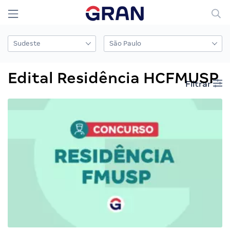
Edital Residência HCFMUSP
Filtrar