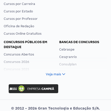
Cursos por Carreira
Cursos por Estado
Cursos por Professor
Oficina de Redação
Cursos Online Gratuitos
CONCURSOS PÚBLICOS EM
BANCAS DE CONCURSOS
DESTAQUE
Cebraspe
Concursos Abertos
Cesgranrio
Concursos 2026
Consulplan
Concursos 2025
FCC
Veja mais
Concurso Nacional Unificado
FGV
Concurso Ibama
Idecan
Concurso MPU
Selecon
Editais publicados
Uniase
© 2012 - 2026 Gran Tecnologia e Educação S/A.
Vunesp