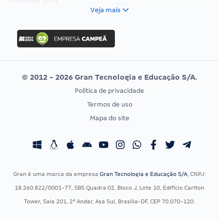
Concursos 2025
FCC
Veja mais
Concurso Nacional Unificado
FGV
Concurso Ibama
Idecan
Concurso MPU
Selecon
Editais publicados
Uniase
© 2012 - 2026 Gran Tecnologia e Educação S/A.
Vunesp
Política de privacidade
CONCURSOS POR PROFISSÃO
EXAME DE ORDEM
Termos de uso
Concursos Administrativos
OAB
Mapa do site
Concursos Educação
Prova OAB
Concursos Fiscais
Calendário OAB
Concursos Jurídicos
Questões OAB
Concursos Militares
Recursos OAB
Gran é uma marca da empresa
Gran Tecnologia e Educação S/A
, CNPJ:
Concursos Policiais
Exame de Ordem
18.260.822/0001-77, SBS Quadra 02, Bloco J, Lote 10, Edifício Carlton
Concursos Saúde
Tower, Sala 201, 2º Andar, Asa Sul, Brasília-DF, CEP 70.070-120.
Concursos Tribunais