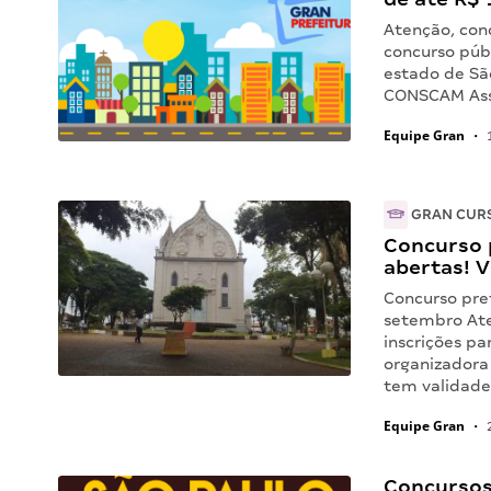
Atenção, conc
concurso públ
estado de Sã
CONSCAM Asse
Equipe Gran
•
1
GRAN CUR
Concurso p
abertas! 
Concurso pre
setembro Ate
inscrições pa
organizadora 
tem validad
Equipe Gran
•
2
Concursos