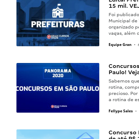
15 mil. VE
Foi publicado
Municipal de
organizado p
vagas, além 
Equipe Gran
•
6
Concursos
Paulo! Vej
Sabemos que a
rotina, comp
precioso. Po
a rotina de 
Fellype Sales
•
Concurso P
de até R$ 