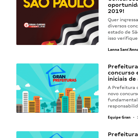
oportunid
2019!
Quer ingress
diversos conc
estado de São
isso verifiq
Lanna Sant'Ann
Prefeitura
concurso 
iniciais d
A Prefeitura 
novo concurso
fundamental,
responsabilid
Equipe Gran
•
1
Prefeitura