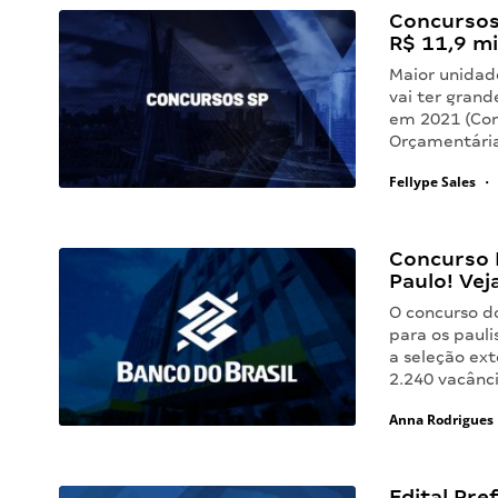
Concursos 
R$ 11,9 mi
Maior unidad
vai ter grand
em 2021 (Con
Orçamentária
Fellype Sales
•
Concurso 
Paulo! Vej
O concurso d
para os pauli
a seleção ex
2.240 vacânc
Anna Rodrigues
Edital Pre