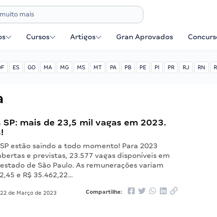
os
Cursos
Artigos
Gran Aprovados
Concurse
DF
ES
GO
MA
MG
MS
MT
PA
PB
PE
PI
PR
RJ
RN
R
a
 SP: mais de 23,5 mil vagas em 2023.
!
 SP estão saindo a todo momento! Para 2023
abertas e previstas, 23.577 vagas disponíveis em
o estado de São Paulo. As remunerações variam
12,45 e R$ 35.462,22…
Compartilhe:
22 de Março de 2023