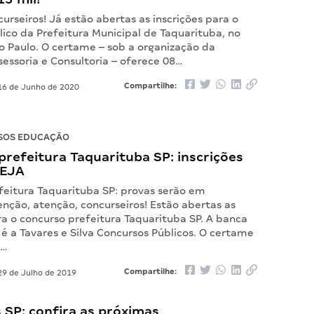
urseiros! Já estão abertas as inscrições para o
ico da Prefeitura Municipal de Taquarituba, no
o Paulo. O certame – sob a organização da
ssoria e Consultoria – oferece 08…
Compartilhe:
6 de Junho de 2020
SOS EDUCAÇÃO
refeitura Taquarituba SP: inscrições
VEJA
feitura Taquarituba SP: provas serão em
nção, atenção, concurseiros! Estão abertas as
ra o concurso prefeitura Taquarituba SP. A banca
é a Tavares e Silva Concursos Públicos. O certame
e…
Compartilhe:
9 de Julho de 2019
 SP: confira as próximas