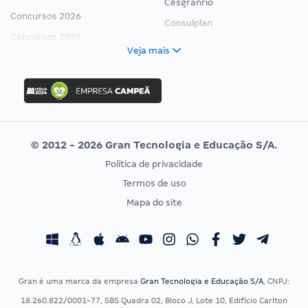
Cesgranrio
Concursos 2026
Consulplan
Concursos 2025
FCC
Veja mais
Concurso Nacional Unificado
FGV
Concurso Ibama
Idecan
Concurso MPU
Selecon
Editais publicados
Uniase
© 2012 - 2026 Gran Tecnologia e Educação S/A.
Vunesp
Política de privacidade
CONCURSOS POR PROFISSÃO
EXAME DE ORDEM
Termos de uso
Concursos Administrativos
OAB
Mapa do site
Concursos Educação
Prova OAB
Concursos Fiscais
Calendário OAB
Concursos Jurídicos
Questões OAB
Concursos Militares
Recursos OAB
Gran é uma marca da empresa
Gran Tecnologia e Educação S/A
, CNPJ:
Concursos Policiais
Exame de Ordem
18.260.822/0001-77, SBS Quadra 02, Bloco J, Lote 10, Edifício Carlton