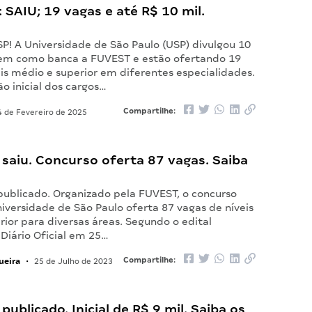
: SAIU; 19 vagas e até R$ 10 mil.
SP! A Universidade de São Paulo (USP) divulgou 10
tem como banca a FUVEST e estão ofertando 19
is médio e superior em diferentes especialidades.
o inicial dos cargos…
Compartilhe:
 de Fevereiro de 2025
 saiu. Concurso oferta 87 vagas. Saiba
 publicado. Organizado pela FUVEST, o concurso
iversidade de São Paulo oferta 87 vagas de níveis
ior para diversas áreas. Segundo o edital
Diário Oficial em 25…
ueira
Compartilhe:
•
25 de Julho de 2023
publicado. Inicial de R$ 9 mil. Saiba os