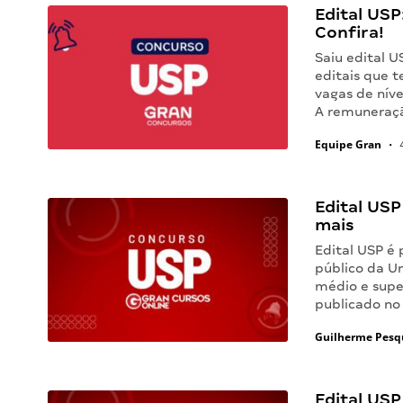
Edital USP
Confira!
Saiu edital U
editais que 
vagas de níve
A remuneraçã
Equipe Gran
•
4
Edital USP
mais
Edital USP é
público da Un
médio e super
publicado no 
Guilherme Pesq
Edital USP 