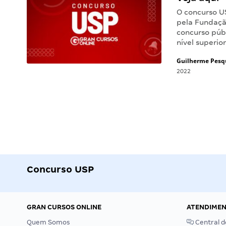
O concurso U
pela Fundação
concurso púb
nível superio
Guilherme Pesq
2022
Concurso USP
GRAN CURSOS ONLINE
ATENDIME
Quem Somos
Central d