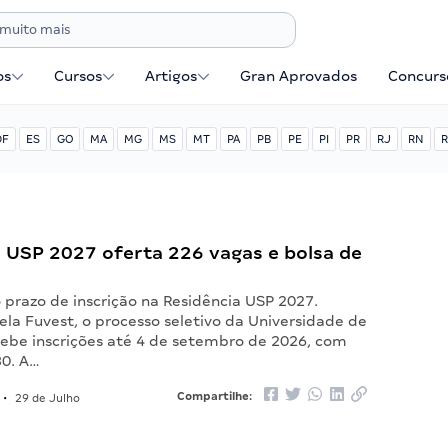
os
Cursos
Artigos
Gran Aprovados
Concurse
DF
ES
GO
MA
MG
MS
MT
PA
PB
PE
PI
PR
RJ
RN
R
a USP 2027 oferta 226 vagas e bolsa de
 prazo de inscrição na Residência USP 2027.
la Fuvest, o processo seletivo da Universidade de
cebe inscrições até 4 de setembro de 2026, com
30. A…
Compartilhe:
•
29 de Julho