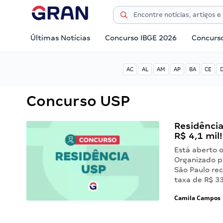
Últimas Notícias
Concurso IBGE 2026
Concurs
AC
AL
AM
AP
BA
CE
Concurso USP
Residênci
R$ 4,1 mil!
Está aberto o
Organizado pe
São Paulo re
taxa de R$ 3
Camila Campos