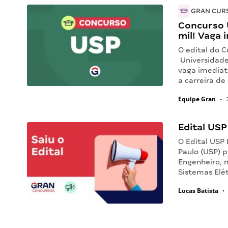
GRAN CUR
Concurso U
mil! Vaga 
O edital do C
Universidade
vaga imediat
a carreira de
Equipe Gran
•
2
Edital USP
O Edital USP
Paulo (USP) 
Engenheiro, 
Sistemas Elét
Lucas Batista
•