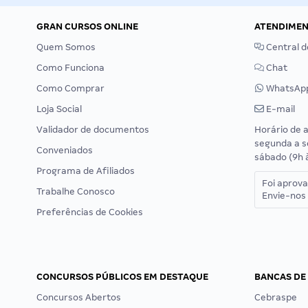
GRAN CURSOS ONLINE
ATENDIME
Quem Somos
Central d
Como Funciona
Chat
Como Comprar
WhatsAp
Loja Social
E-mail
Validador de documentos
Horário de 
segunda a s
Conveniados
sábado (9h 
Programa de Afiliados
Foi aprov
Trabalhe Conosco
Envie-nos 
Preferências de Cookies
CONCURSOS PÚBLICOS EM DESTAQUE
BANCAS DE
Concursos Abertos
Cebraspe