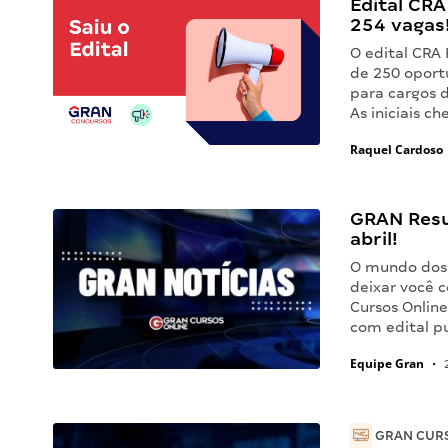
Edital CRA
254 vagas
O edital CRA 
de 250 oport
para cargos d
As iniciais c
Raquel Cardoso
GRAN Resu
abril!
O mundo dos 
deixar você 
Cursos Online
com edital pu
Equipe Gran
•
2
GRAN CURS