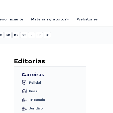
iro Iniciante
Materiais gratuitos
Webstories
O
RR
RS
SC
SE
SP
TO
Editorias
Carreiras
Policial
Fiscal
Tribunais
Jurídico