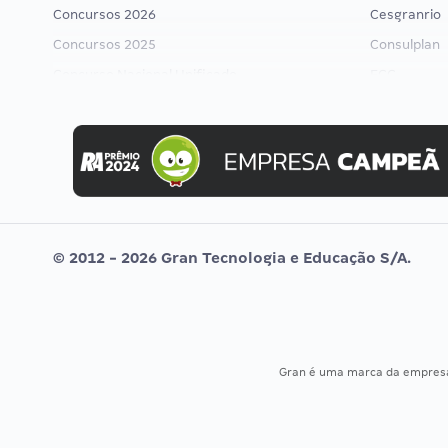
Concursos 2026
Cesgranrio
Concursos 2025
Consulplan
Concurso Nacional Unificado
FCC
Concurso Ibama
FGV
Concurso MPU
Idecan
Editais publicados
Selecon
Uniase
Vunesp
© 2012 - 2026 Gran Tecnologia e Educação S/A.
Gran é uma marca da empre