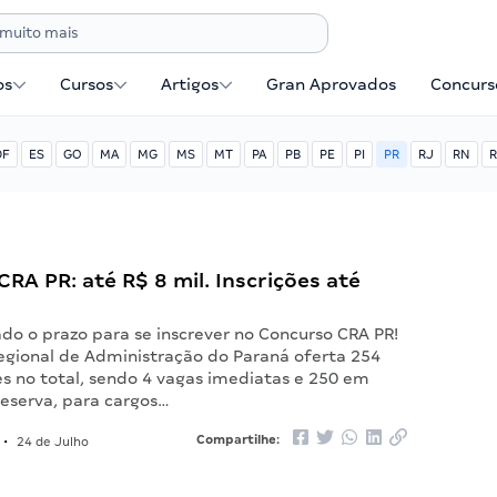
os
Cursos
Artigos
Gran Aprovados
Concurse
DF
ES
GO
MA
MG
MS
MT
PA
PB
PE
PI
PR
RJ
RN
R
RA PR: até R$ 8 mil. Inscrições até
do o prazo para se inscrever no Concurso CRA PR!
egional de Administração do Paraná oferta 254
s no total, sendo 4 vagas imediatas e 250 em
reserva, para cargos…
Compartilhe:
•
24 de Julho