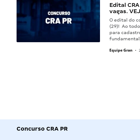
Edital CRA
vagas. VE
O edital do 
(29)! Ao tod
para cadastro
fundamental,
Equipe Gran
•
2
Concurso CRA PR