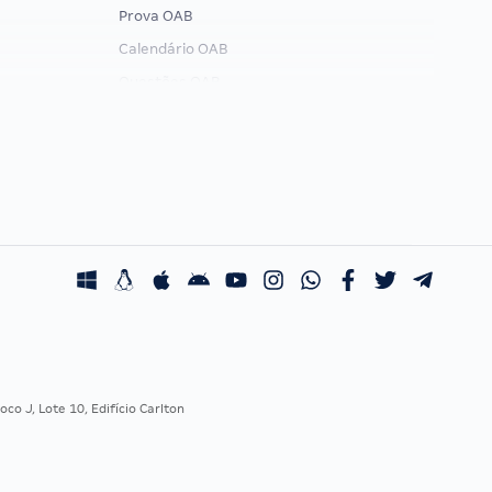
Prova OAB
Calendário OAB
Questões OAB
Recursos OAB
Exame de Ordem
co J, Lote 10, Edifício Carlton