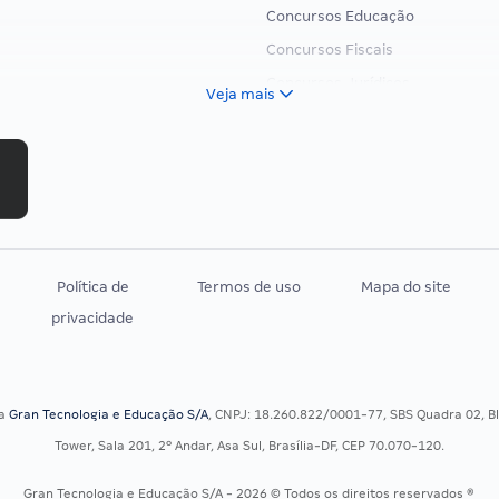
Concursos Educação
Concursos Fiscais
Concursos Jurídicos
Veja mais
Concursos Militares
Concursos Policiais
Concursos Saúde
Concursos Tribunais
Residência Multiprofissional
Política de
Termos de uso
Mapa do site
privacidade
sa
Gran Tecnologia e Educação S/A
, CNPJ: 18.260.822/0001-77, SBS Quadra 02, Blo
Tower, Sala 201, 2º Andar, Asa Sul, Brasília-DF, CEP 70.070-120.
Gran Tecnologia e Educação S/A - 2026 © Todos os direitos reservados ®