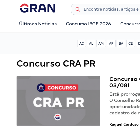
Últimas Notícias
Concurso IBGE 2026
Concurs
AC
AL
AM
AP
BA
CE
Concurso CRA PR
Concurso C
03/08!
Está prorroga
O Conselho R
oportunidade
cadastro de 
Raquel Cardoso