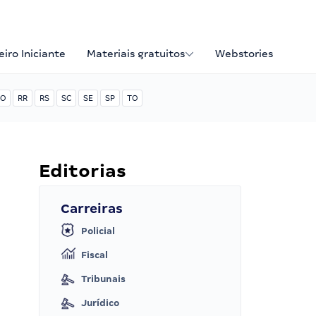
iro Iniciante
Materiais gratuitos
Webstories
O
RR
RS
SC
SE
SP
TO
Editorias
Carreiras
Policial
Fiscal
Tribunais
Jurídico