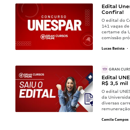
Edital Une
Confira!
O edital do 
141 vagas de 
certame da U
comissão próp
Lucas Batista
•
GRAN CUR
Edital UNE
R$ 3,5 mil
O edital UNE
da Universid
diversas car
remuneração 
Camila Campos