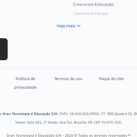
Concursos Educação
Concursos Fiscais
Concursos Jurídicos
Veja mais
Concursos Militares
Concursos Policiais
Concursos Saúde
Concursos Tribunais
Residência Multiprofissional
Política de
Termos de uso
Mapa do site
privacidade
sa
Gran Tecnologia e Educação S/A
, CNPJ: 18.260.822/0001-77, SBS Quadra 02, Blo
Tower, Sala 201, 2º Andar, Asa Sul, Brasília-DF, CEP 70.070-120.
Gran Tecnologia e Educação S/A - 2026 © Todos os direitos reservados ®