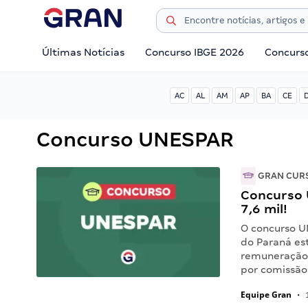
Últimas Notícias
Concurso IBGE 2026
Concurs
AC
AL
AM
AP
BA
CE
Concurso UNESPAR
GRAN CUR
Concurso U
7,6 mil!
O concurso U
do Paraná est
remuneração 
por comissão 
Equipe Gran
•
1