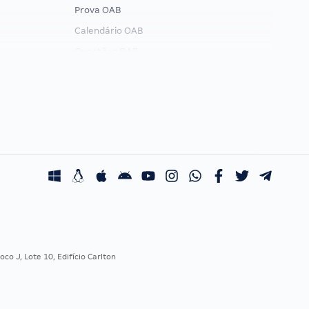
Prova OAB
Calendário OAB
Questões OAB
Recursos OAB
Exame de Ordem
co J, Lote 10, Edifício Carlton