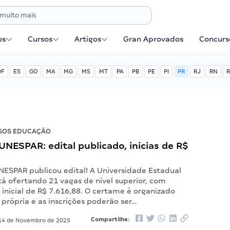
os
Cursos
Artigos
Gran Aprovados
Concurse
DF
ES
GO
MA
MG
MS
MT
PA
PB
PE
PI
PR
RJ
RN
R
SOS EDUCAÇÃO
NESPAR: edital publicado, inicias de R$
NESPAR publicou edital! A Universidade Estadual
á ofertando 21 vagas de nível superior, com
inicial de R$ 7.616,88. O certame é organizado
própria e as inscrições poderão ser…
Compartilhe:
4 de Novembro de 2025