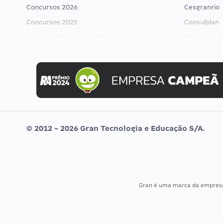
Concursos 2026
Cesgranrio
Concursos 2025
Consulplan
Concurso Nacional Unificado
FCC
Concurso Ibama
FGV
Concurso MPU
Idecan
Editais publicados
Selecon
Uniase
Vunesp
© 2012 - 2026 Gran Tecnologia e Educação S/A.
Gran é uma marca da empre