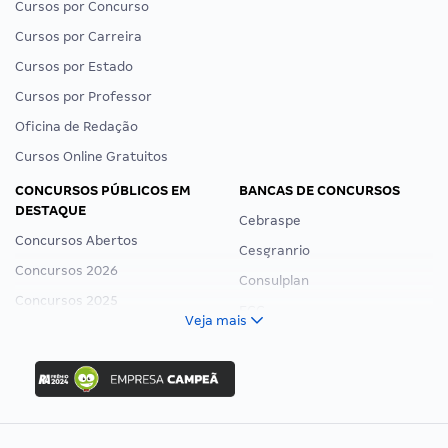
Cursos por Concurso
Cursos por Carreira
Cursos por Estado
Cursos por Professor
Oficina de Redação
Cursos Online Gratuitos
CONCURSOS PÚBLICOS EM
BANCAS DE CONCURSOS
DESTAQUE
Cebraspe
Concursos Abertos
Cesgranrio
Concursos 2026
Consulplan
Concursos 2025
FCC
Veja mais
Concurso Nacional Unificado
FGV
Concurso Ibama
Idecan
Concurso MPU
Selecon
Editais publicados
Uniase