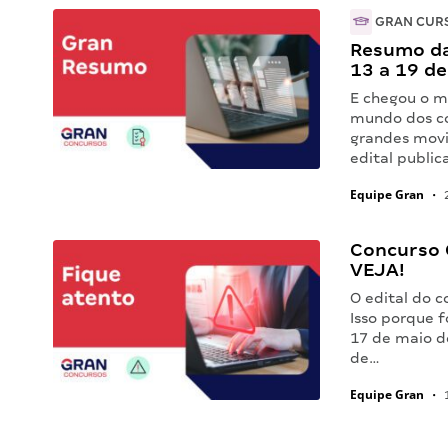
GRAN CUR
Resumo da
13 a 19 d
E chegou o m
mundo dos co
grandes movi
edital public
Equipe Gran
•
2
Concurso C
VEJA!
O edital do 
Isso porque f
17 de maio d
de…
Equipe Gran
•
1