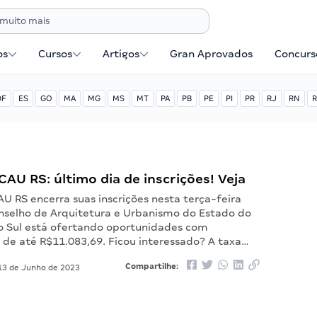
os
Cursos
Artigos
Gran Aprovados
Concurse
DF
ES
GO
MA
MG
MS
MT
PA
PB
PE
PI
PR
RJ
RN
R
AU RS: último dia de inscrições! Veja
U RS encerra suas inscrições nesta terça-feira
onselho de Arquitetura e Urbanismo do Estado do
o Sul está ofertando oportunidades com
de até R$11.083,69. Ficou interessado? A taxa…
Compartilhe:
3 de Junho de 2023