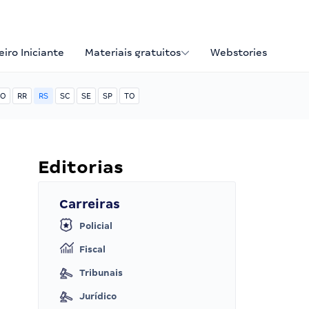
iro Iniciante
Materiais gratuitos
Webstories
O
RR
RS
SC
SE
SP
TO
Editorias
Carreiras
Policial
Fiscal
Tribunais
Jurídico