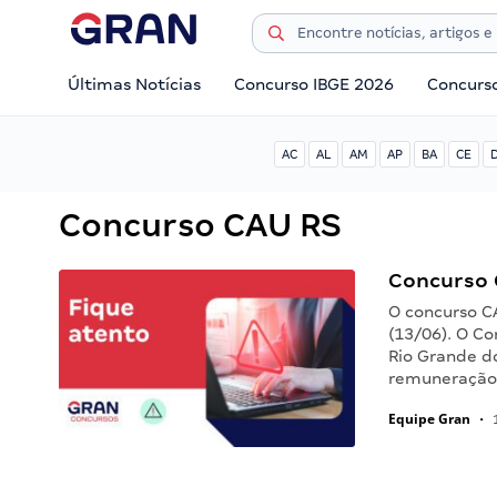
Últimas Notícias
Concurso IBGE 2026
Concurs
AC
AL
AM
AP
BA
CE
Concurso CAU RS
Concurso C
O concurso CA
(13/06). O C
Rio Grande d
remuneração 
Equipe Gran
•
1