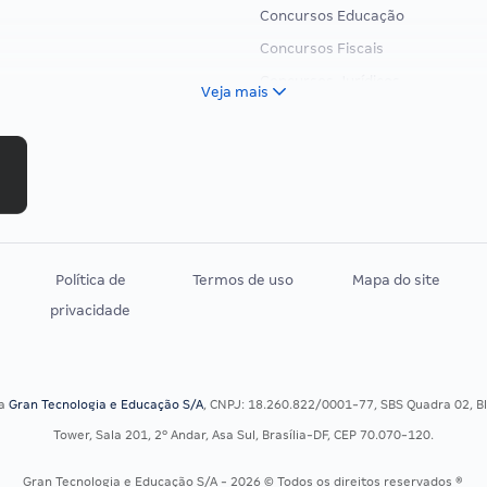
Concursos Educação
Concursos Fiscais
Concursos Jurídicos
Veja mais
Concursos Militares
Concursos Policiais
Concursos Saúde
Concursos Tribunais
Residência Multiprofissional
Política de
Termos de uso
Mapa do site
privacidade
sa
Gran Tecnologia e Educação S/A
, CNPJ: 18.260.822/0001-77, SBS Quadra 02, Blo
Tower, Sala 201, 2º Andar, Asa Sul, Brasília-DF, CEP 70.070-120.
Gran Tecnologia e Educação S/A - 2026 © Todos os direitos reservados ®