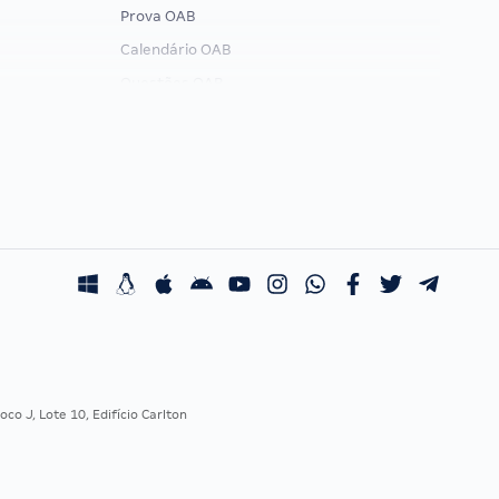
Prova OAB
Calendário OAB
Questões OAB
Recursos OAB
Exame de Ordem
co J, Lote 10, Edifício Carlton