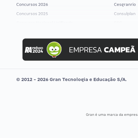
Concursos 2026
Cesgranrio
Concursos 2025
Consulplan
Concurso Nacional Unificado
FCC
Concurso Ibama
FGV
Concurso MPU
Idecan
Editais publicados
Selecon
Uniase
Vunesp
© 2012 - 2026 Gran Tecnologia e Educação S/A.
Gran é uma marca da empre