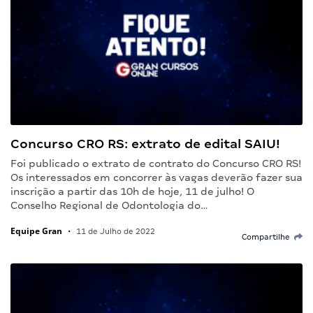
Concurso CRO RS: extrato de edital SAIU!
Foi publicado o extrato de contrato do Concurso CRO RS!
Os interessados em concorrer às vagas deverão fazer sua
inscrição a partir das 10h de hoje, 11 de julho! O
Conselho Regional de Odontologia do…
Equipe Gran
•
11 de Julho de 2022
Compartilhe