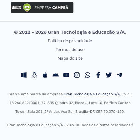
Concurso Ibama
Idecan
Concurso MPU
Selecon
Editais publicados
Uniase
© 2012 - 2026 Gran Tecnologia e Educação S/A.
Vunesp
Política de privacidade
CONCURSOS POR PROFISSÃO
EXAME DE ORDEM
Termos de uso
Concursos Administrativos
OAB
Mapa do site
Concursos Educação
Prova OAB
Concursos Fiscais
Calendário OAB
Concursos Jurídicos
Questões OAB
Concursos Militares
Recursos OAB
Gran é uma marca da empresa
Gran Tecnologia e Educação S/A
, CNPJ:
Concursos Policiais
Exame de Ordem
18.260.822/0001-77, SBS Quadra 02, Bloco J, Lote 10, Edifício Carlton
Concursos Saúde
Tower, Sala 201, 2º Andar, Asa Sul, Brasília-DF, CEP 70.070-120.
Concursos Tribunais
Gran Tecnologia e Educação S/A - 2026 © Todos os direitos reservados ®
Residência Multiprofissional