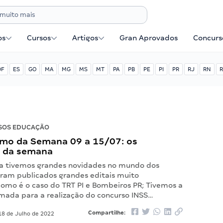
os
Cursos
Artigos
Gran Aprovados
Concurse
DF
ES
GO
MA
MG
MS
MT
PA
PB
PE
PI
PR
RJ
RN
R
SOS EDUCAÇÃO
mo da Semana 09 a 15/07: os
 da semana
a tivemos grandes novidades no mundo dos
oram publicados grandes editais muito
omo é o caso do TRT PI e Bombeiros PR; Tivemos a
mada para a realização do concurso INSS…
Compartilhe:
8 de Julho de 2022