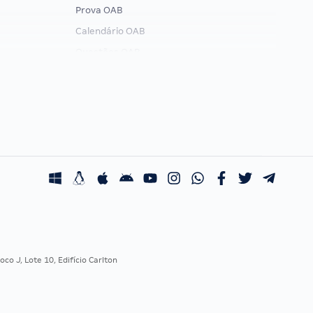
Prova OAB
Calendário OAB
Questões OAB
Recursos OAB
Exame de Ordem
co J, Lote 10, Edifício Carlton