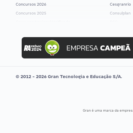
Concursos 2026
Cesgranrio
Concursos 2025
Consulplan
Concurso Nacional Unificado
FCC
Concurso Ibama
FGV
Concurso MPU
Idecan
Editais publicados
Selecon
Uniase
Vunesp
© 2012 - 2026 Gran Tecnologia e Educação S/A.
Gran é uma marca da empre