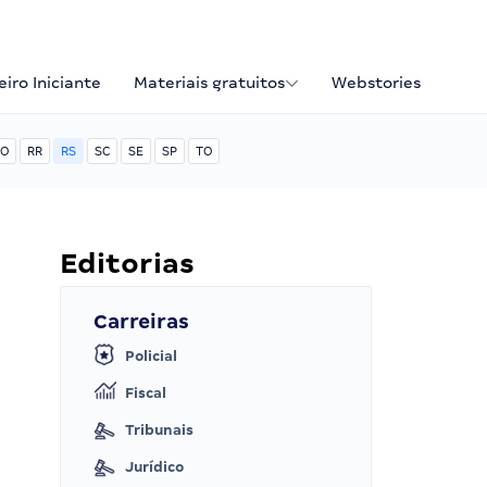
iro Iniciante
Materiais gratuitos
Webstories
O
RR
RS
SC
SE
SP
TO
Editorias
Carreiras
Policial
Fiscal
Tribunais
Jurídico