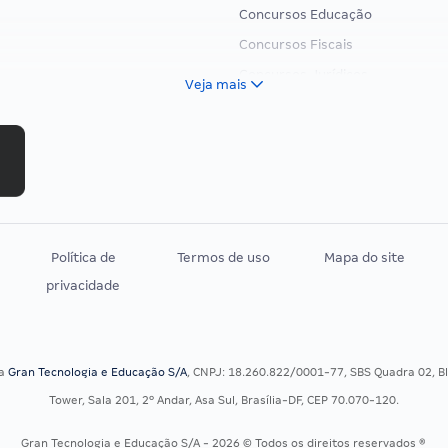
Concursos Educação
Concursos Fiscais
Concursos Jurídicos
Veja mais
Concursos Militares
Concursos Policiais
Concursos Saúde
Concursos Tribunais
Residência Multiprofissional
Política de
Termos de uso
Mapa do site
privacidade
sa
Gran Tecnologia e Educação S/A
, CNPJ: 18.260.822/0001-77, SBS Quadra 02, Blo
Tower, Sala 201, 2º Andar, Asa Sul, Brasília-DF, CEP 70.070-120.
Gran Tecnologia e Educação S/A - 2026 © Todos os direitos reservados ®