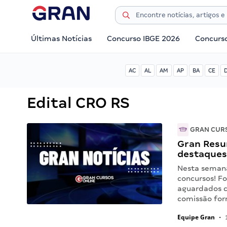
Últimas Notícias
Concurso IBGE 2026
Concurs
AC
AL
AM
AP
BA
CE
Edital CRO RS
GRAN CUR
Gran Resu
destaques
Nesta seman
concursos! F
aguardados c
comissão for
Equipe Gran
•
1