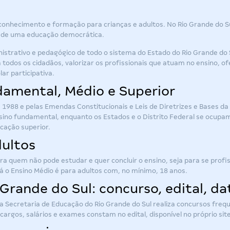
conhecimento e formação para crianças e adultos. No Rio Grande do Su
edade uma educação democrática.
ministrativo e pedagógico de todo o sistema do Estado do Rio Grande do 
todos os cidadãos, valorizar os profissionais que atuam no ensino, o
ar participativa.
damental, Médio e Superior
e 1988 e pelas Emendas Constitucionais e Leis de Diretrizes e Bases d
sino fundamental, enquanto os Estados e o Distrito Federal se ocupa
ucação superior.
dultos
quem não pode estudar e quer concluir o ensino, seja para se profissi
á o Ensino Médio é para adultos com, no mínimo, 18 anos.
Grande do Sul: concurso, edital, d
 a Secretaria de Educação do Rio Grande do Sul realiza concursos freq
argos, salários e exames constam no edital, disponível no próprio si