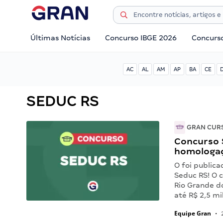
Últimas Notícias
Concurso IBGE 2026
Concurs
AC
AL
AM
AP
BA
CE
SEDUC RS
GRAN CUR
Concurso S
homologa
O foi public
Seduc RS! O 
Rio Grande do
até R$ 2,5 mi
Equipe Gran
•
2