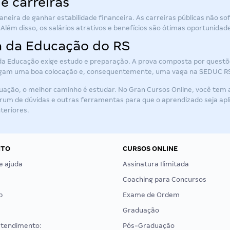
e carreiras
neira de ganhar estabilidade financeira. As carreiras públicas não 
Além disso, os salários atrativos e benefícios são ótimas oportunidad
a da Educação do RS
da Educação exige estudo e preparação. A prova composta por questõe
igam uma boa colocação e, consequentemente, uma vaga na SEDUC R
uação, o melhor caminho é estudar. No Gran Cursos Online, você tem 
 fórum de dúvidas e outras ferramentas para que o aprendizado seja ap
teriores.
NTO
CURSOS ONLINE
e ajuda
Assinatura Ilimitada
Coaching para Concursos
p
Exame de Ordem
Graduação
atendimento:
Pós-Graduação