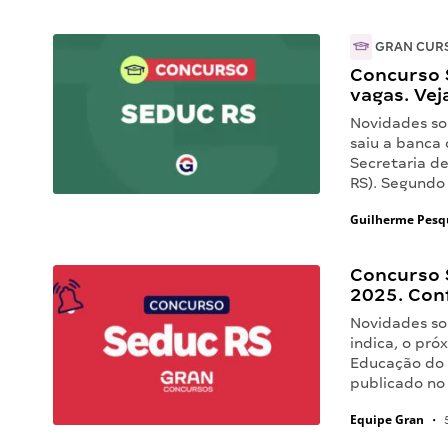
GRAN CUR
Concurso S
vagas. Vej
Novidades so
saiu a banca
Secretaria d
RS). Segundo
Guilherme Pesq
Concurso S
2025. Conf
Novidades so
indica, o pró
Educação do 
publicado no
Equipe Gran
•
5