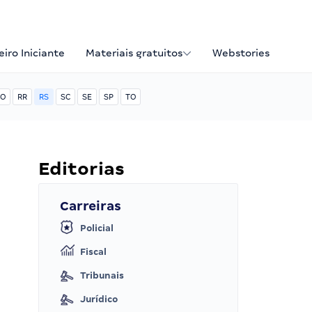
iro Iniciante
Materiais gratuitos
Webstories
O
RR
RS
SC
SE
SP
TO
Editorias
Carreiras
Policial
Fiscal
Tribunais
Jurídico