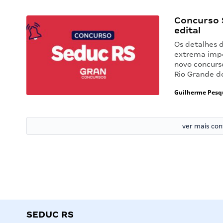
Concurso S
edital
Os detalhes 
extrema impo
novo concurs
Rio Grande do
Guilherme Pesq
ver mais co
SEDUC RS