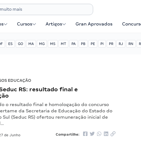
os
Cursos
Artigos
Gran Aprovados
Concurse
DF
ES
GO
MA
MG
MS
MT
PA
PB
PE
PI
PR
RJ
RN
R
SOS EDUCAÇÃO
educ RS: resultado final e
ção
ado o resultado final e homologação do concurso
certame da Secretaria de Educação do Estado do
 Sul (Seduc RS) ofertou remuneração inicial de
l…
Compartilhe:
7 de Junho