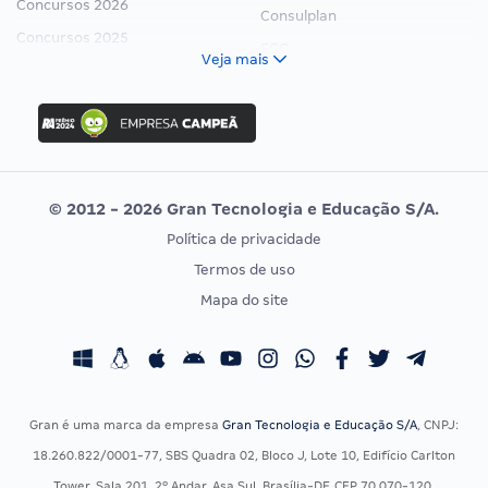
Concursos 2026
Consulplan
Concursos 2025
FCC
Veja mais
Concurso Nacional Unificado
FGV
Concurso Ibama
Idecan
Concurso MPU
Selecon
Editais publicados
Uniase
© 2012 - 2026 Gran Tecnologia e Educação S/A.
Vunesp
Política de privacidade
CONCURSOS POR PROFISSÃO
EXAME DE ORDEM
Termos de uso
Concursos Administrativos
OAB
Mapa do site
Concursos Educação
Prova OAB
Concursos Fiscais
Calendário OAB
Concursos Jurídicos
Questões OAB
Concursos Militares
Recursos OAB
Gran é uma marca da empresa
Gran Tecnologia e Educação S/A
, CNPJ:
Concursos Policiais
Exame de Ordem
18.260.822/0001-77, SBS Quadra 02, Bloco J, Lote 10, Edifício Carlton
Concursos Saúde
Tower, Sala 201, 2º Andar, Asa Sul, Brasília-DF, CEP 70.070-120.