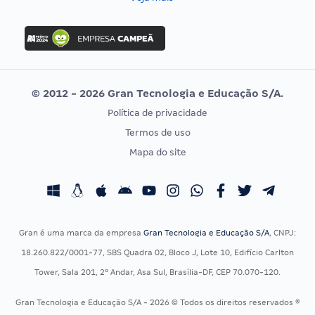
Concurso Nacional Unificado
FGV
Concurso Ibama
Idecan
Concurso MPU
Selecon
Editais publicados
Uniase
© 2012 - 2026 Gran Tecnologia e Educação S/A.
Vunesp
Política de privacidade
CONCURSOS POR PROFISSÃO
EXAME DE ORDEM
Termos de uso
Concursos Administrativos
OAB
Mapa do site
Concursos Educação
Prova OAB
Concursos Fiscais
Calendário OAB
Concursos Jurídicos
Questões OAB
Concursos Militares
Recursos OAB
Gran é uma marca da empresa
Gran Tecnologia e Educação S/A
, CNPJ:
Concursos Policiais
Exame de Ordem
18.260.822/0001-77, SBS Quadra 02, Bloco J, Lote 10, Edifício Carlton
Concursos Saúde
Tower, Sala 201, 2º Andar, Asa Sul, Brasília-DF, CEP 70.070-120.
Concursos Tribunais
Gran Tecnologia e Educação S/A - 2026 © Todos os direitos reservados ®
Residência Multiprofissional