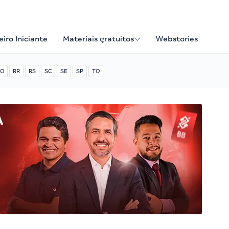
iro Iniciante
Materiais gratuitos
Webstories
O
RR
RS
SC
SE
SP
TO