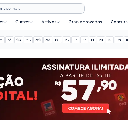
os
Cursos
Artigos
Gran Aprovados
Concurse
DF
ES
GO
MA
MG
MS
MT
PA
PB
PE
PI
PR
RJ
RN
R