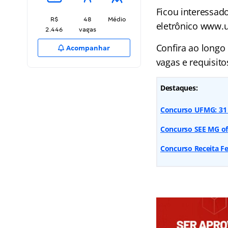
Ficou interessad
R$
48
Médio
eletrônico www.u
2.446
vagas
Confira ao longo
Acompanhar
vagas e requisito
Destaques:
Concurso UFMG: 31 v
Concurso SEE MG ofe
Concurso Receita Fed