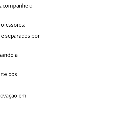
e acompanhe o
rofessores;
 e separados por
isando a
rte dos
provação em