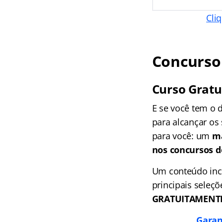
Cli
Concurso 
Curso Gratu
E se você tem o 
para alcançar os 
para você: um
ma
nos concursos de
Um conteúdo incr
principais seleçõ
GRATUITAMENT
Garan