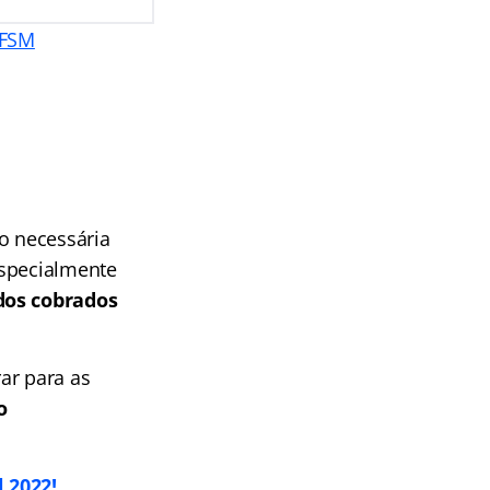
UFSM
o necessária
specialmente
údos cobrados
ar para as
o
 2022!