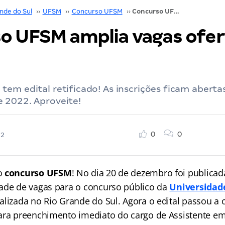
nde do Sul
››
UFSM
››
Concurso UFSM
››
Concurso UFSM amplia vagas ofertadas. Veja!
o UFSM amplia vagas ofer
em edital retificado! As inscrições ficam abertas
 2022. Aproveite!
0
0
22
o
concurso UFSM
! No dia 20 de dezembro foi publicad
ade de vagas para o concurso público da
Universidad
calizada no Rio Grande do Sul. Agora o edital passou a o
ara preenchimento imediato do cargo de Assistente e