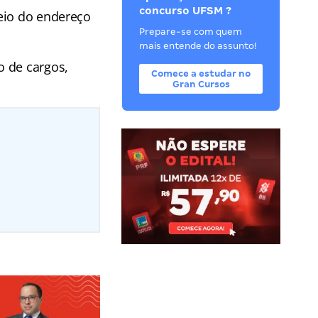
concurso UFSM ?
eio do endereço
Prepare-se com quem
mais entende do assunto!
o de cargos,
Comece a estudar no
Gran Cursos