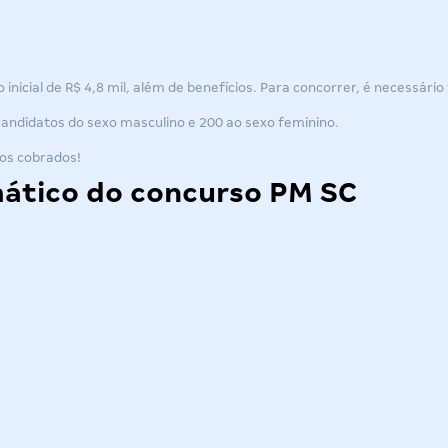
nicial de R$ 4,8 mil, além de benefícios. Para concorrer, é necessário 
candidatos do sexo masculino e 200 ao sexo feminino.
dos cobrados!
ático do concurso PM SC