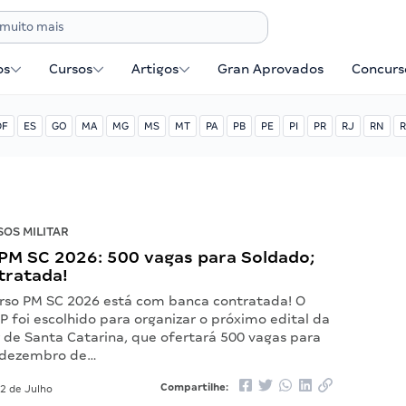
os
Cursos
Artigos
Gran Aprovados
Concurse
DF
ES
GO
MA
MG
MS
MT
PA
PB
PE
PI
PR
RJ
RN
R
OS MILITAR
PM SC 2026: 500 vagas para Soldado;
tratada!
rso PM SC 2026 está com banca contratada! O
P foi escolhido para organizar o próximo edital da
ar de Santa Catarina, que ofertará 500 vagas para
 dezembro de…
Compartilhe:
2 de Julho