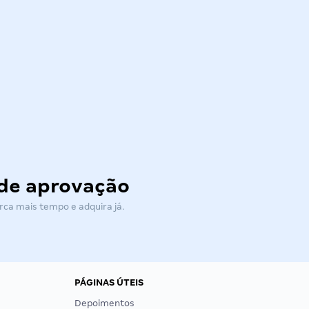
 de aprovação
rca mais tempo e adquira já.
PÁGINAS ÚTEIS
Depoimentos