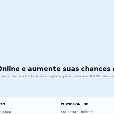
Online e aumente suas chances
erramentas de estudo para se preparar para o concurso
PM SC
! Não pe
NTO
CURSOS ONLINE
e ajuda
Assinatura Ilimitada