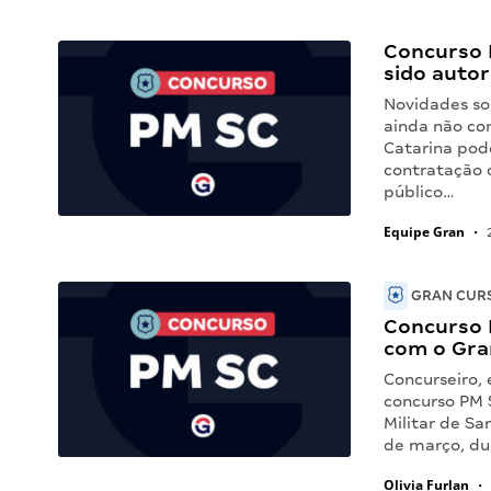
Concurso 
sido autor
Novidades so
ainda não con
Catarina pod
contratação 
público…
Equipe Gran
•
2
GRAN CURS
Concurso 
com o Gra
Concurseiro, 
concurso PM S
Militar de S
de março, du
Olivia Furlan
•