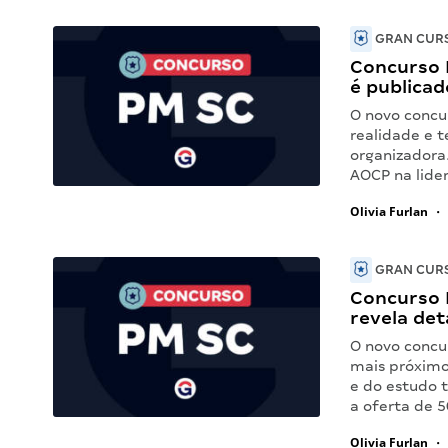
GRAN CURS
Concurso 
é publicad
O novo concu
realidade e t
organizadora
AOCP na lide
Olivia Furlan
•
GRAN CURS
Concurso 
revela det
O novo concu
mais próximo
e do estudo 
a oferta de 
Olivia Furlan
•