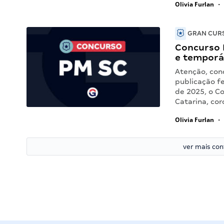
Olivia Furlan
•
GRAN CURS
Concurso P
e temporá
Atenção, con
publicação f
de 2025, o C
Catarina, co
Olivia Furlan
•
ver mais co