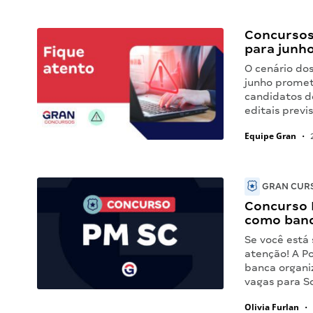
Concursos 
para junho
O cenário do
junho promet
candidatos d
editais previ
Equipe Gran
•
2
GRAN CURS
Concurso 
como banc
Se você está
atenção! A Po
banca organi
vagas para S
Olivia Furlan
•