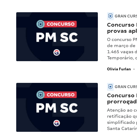
GRAN CURS
Concurso 
provas apl
O concurso P
de março de 2
1.465 vagas d
Temporário,
Olivia Furlan
•
GRAN CURS
Concurso 
prorrogad
Atenção ao c
retificação q
simplificado 
Santa Catarin