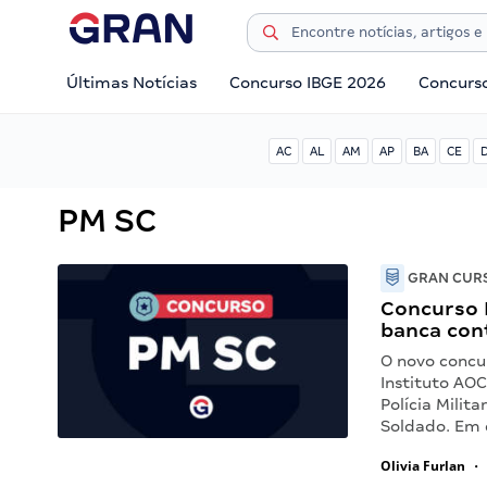
Últimas Notícias
Concurso IBGE 2026
Concurs
AC
AL
AM
AP
BA
CE
PM SC
GRAN CURS
Concurso 
banca con
O novo concu
Instituto AOC
Polícia Milit
Soldado. Em
Olivia Furlan
•