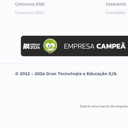
Concursos 2026
Cesgranrio
Concursos 2025
Consulplan
Concurso Nacional Unificado
FCC
Concurso Ibama
FGV
Concurso MPU
Idecan
Editais publicados
Selecon
Uniase
Vunesp
© 2012 - 2026 Gran Tecnologia e Educação S/A.
Gran é uma marca da empre