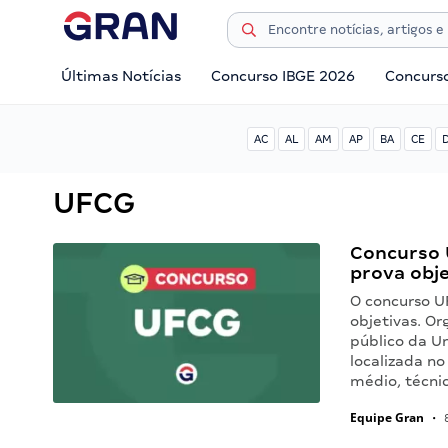
Últimas Notícias
Concurso IBGE 2026
Concurs
AC
AL
AM
AP
BA
CE
UFCG
Concurso U
prova obje
O concurso U
objetivas. O
público da U
localizada no
médio, técni
Equipe Gran
•
8