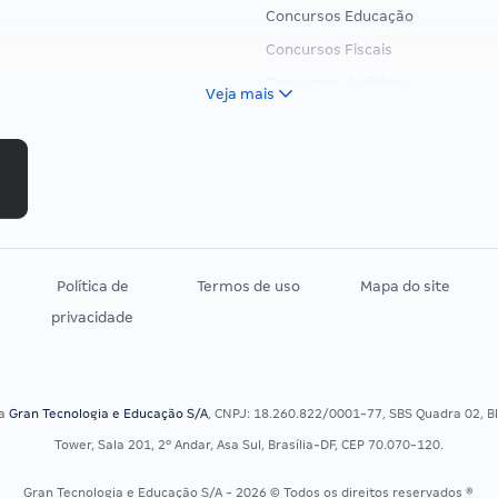
Concursos Educação
Concursos Fiscais
Concursos Jurídicos
Veja mais
Concursos Militares
Concursos Policiais
Concursos Saúde
Concursos Tribunais
Residência Multiprofissional
Política de
Termos de uso
Mapa do site
privacidade
sa
Gran Tecnologia e Educação S/A
, CNPJ: 18.260.822/0001-77, SBS Quadra 02, Blo
Tower, Sala 201, 2º Andar, Asa Sul, Brasília-DF, CEP 70.070-120.
Gran Tecnologia e Educação S/A - 2026 © Todos os direitos reservados ®