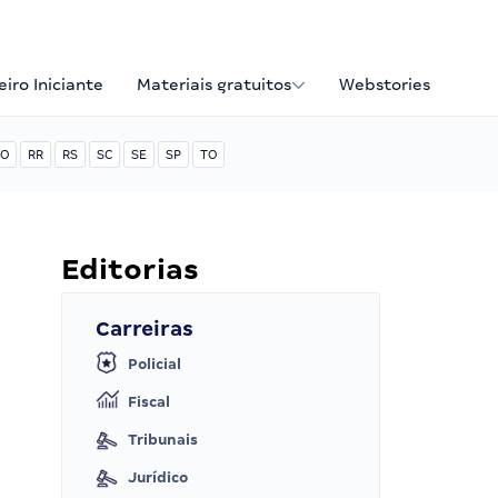
iro Iniciante
Materiais gratuitos
Webstories
O
RR
RS
SC
SE
SP
TO
Editorias
Carreiras
Policial
Fiscal
Tribunais
Jurídico