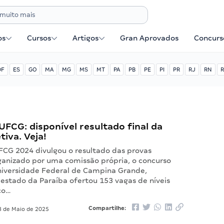
os
Cursos
Artigos
Gran Aprovados
Concurse
DF
ES
GO
MA
MG
MS
MT
PA
PB
PE
PI
PR
RJ
RN
R
FCG: disponível resultado final da
tiva. Veja!
FCG 2024 divulgou o resultado das provas
rganizado por uma comissão própria, o concurso
niversidade Federal de Campina Grande,
 estado da Paraíba ofertou 153 vagas de níveis
co…
Compartilhe:
 de Maio de 2025