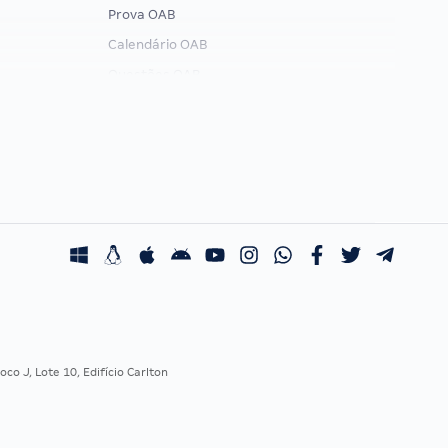
Prova OAB
Calendário OAB
Questões OAB
Recursos OAB
Exame de Ordem
co J, Lote 10, Edifício Carlton