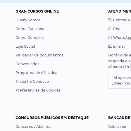
GRAN CURSOS ONLINE
ATENDIME
Quem Somos
Central d
Como Funciona
Chat
Como Comprar
WhatsAp
Loja Social
E-mail
Validador de documentos
Horário de 
segunda a s
Conveniados
sábado (9h 
Programa de Afiliados
Foi aprov
Trabalhe Conosco
Envie-nos 
Preferências de Cookies
CONCURSOS PÚBLICOS EM DESTAQUE
BANCAS DE
Concursos Abertos
Cebraspe