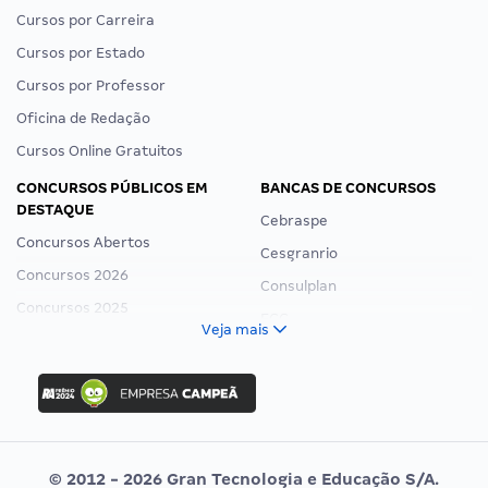
Cursos por Carreira
Cursos por Estado
Cursos por Professor
Oficina de Redação
Cursos Online Gratuitos
CONCURSOS PÚBLICOS EM
BANCAS DE CONCURSOS
DESTAQUE
Cebraspe
Concursos Abertos
Cesgranrio
Concursos 2026
Consulplan
Concursos 2025
FCC
Veja mais
Concurso Nacional Unificado
FGV
Concurso Ibama
Idecan
Concurso MPU
Selecon
Editais publicados
Uniase
© 2012 - 2026 Gran Tecnologia e Educação S/A.
Vunesp