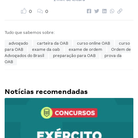
0
0
Tudo que sabemos sobre:
advogado
carteira da OAB
curso online OAB
curso
para OAB
exame da oab
exame de ordem
Ordem de
Advogados do Brasil
preparação para OAB
prova da
OAB
Notícias recomendadas