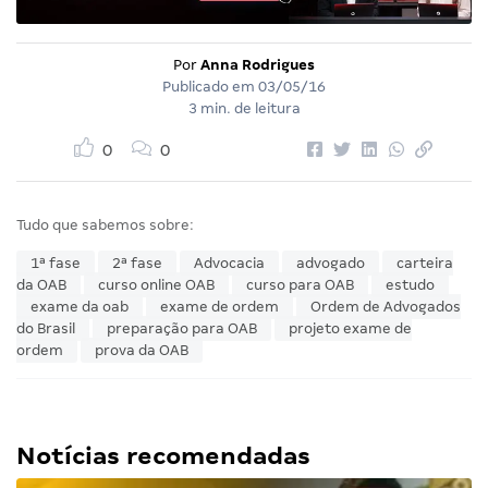
Por
Anna Rodrigues
Publicado em
03/05/16
3 min. de leitura
0
0
Tudo que sabemos sobre:
1ª fase
2ª fase
Advocacia
advogado
carteira
da OAB
curso online OAB
curso para OAB
estudo
exame da oab
exame de ordem
Ordem de Advogados
do Brasil
preparação para OAB
projeto exame de
ordem
prova da OAB
Notícias recomendadas