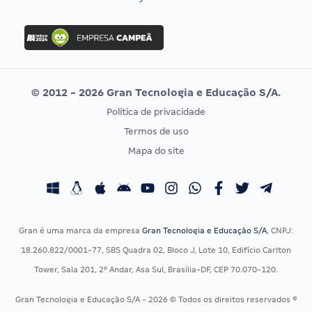
Concurso Nacional Unificado
FGV
Concurso Ibama
Idecan
Concurso MPU
Selecon
Editais publicados
Uniase
© 2012 - 2026 Gran Tecnologia e Educação S/A.
Vunesp
Política de privacidade
CONCURSOS POR PROFISSÃO
EXAME DE ORDEM
Termos de uso
Concursos Administrativos
OAB
Mapa do site
Concursos Educação
Prova OAB
Concursos Fiscais
Calendário OAB
Concursos Jurídicos
Questões OAB
Concursos Militares
Recursos OAB
Gran é uma marca da empresa
Gran Tecnologia e Educação S/A
, CNPJ:
Concursos Policiais
Exame de Ordem
18.260.822/0001-77, SBS Quadra 02, Bloco J, Lote 10, Edifício Carlton
Concursos Saúde
Tower, Sala 201, 2º Andar, Asa Sul, Brasília-DF, CEP 70.070-120.
Concursos Tribunais
Gran Tecnologia e Educação S/A - 2026 © Todos os direitos reservados ®
Residência Multiprofissional