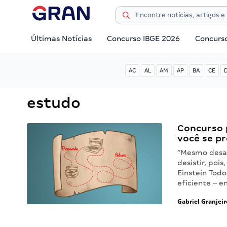
Últimas Notícias
Concurso IBGE 2026
Concurs
AC
AL
AM
AP
BA
CE
estudo
Concurso 
você se pr
“Mesmo desac
desistir, pois
Einstein Tod
eficiente – e
Gabriel Granjeir