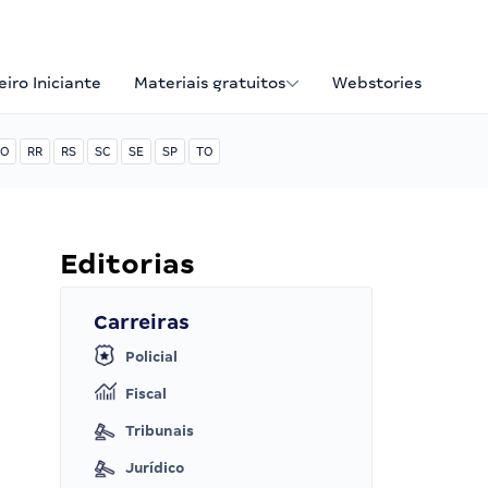
iro Iniciante
Materiais gratuitos
Webstories
O
RR
RS
SC
SE
SP
TO
Editorias
Carreiras
Policial
Fiscal
Tribunais
Jurídico