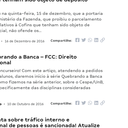
 na quinta-feira, 15 de dezembro, que a portaria
nistério da Fazenda, que proibiu o parcelamento
lativos à Cofins que tenham sido objeto de
cial, não ofende os…
Compartilhe:
•
16 de Dezembro de 2016
rando a Banca – FCC: Direito
ional
oncurseiro! Com este artigo, atendendo a pedidos
alunos, daremos início à série Quebrando a Banca
omo fizemos na série anterior, sobre o Cespe/UnB,
pecificamente das disciplinas consideradas
o
Compartilhe:
•
10 de Outubro de 2016
ata sobre tráfico interno e
nal de pessoas é sancionada! Atualize