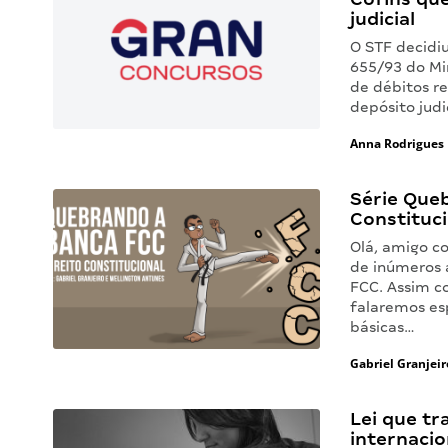
judicial
O STF decidiu
655/93 do Mi
de débitos re
depósito judi
Anna Rodrigues
Série Queb
Constituc
Olá, amigo c
de inúmeros 
FCC. Assim c
falaremos es
básicas…
Gabriel Granjeir
Lei que tr
internacio