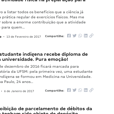
 a listar todos os benefícios que a ciência já
a prática regular de exercícios físicos. Mas me
ar sobre a enorme contribuição que a atividade
ce para quem…
o
Compartilhe:
•
13 de Fevereiro de 2017
estudante indígena recebe diploma de
 universidade. Pura emoção!
 de dezembro de 2016 ficará marcada para
stória da UFSM: pela primeira vez, uma estudante
ndígena se formou em Medicina na Universidade.
na Paulo, 24 anos…
Compartilhe:
•
6 de Janeiro de 2017
roibição de parcelamento de débitos da
e tenham sido objeto de depósito