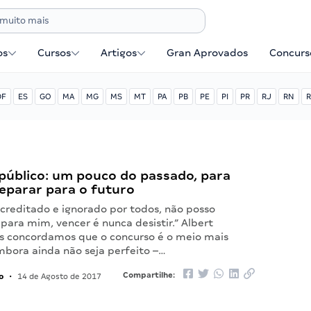
os
Cursos
Artigos
Gran Aprovados
Concurse
DF
ES
GO
MA
MG
MS
MT
PA
PB
PE
PI
PR
RJ
RN
R
público: um pouco do passado, para
eparar para o futuro
reditado e ignorado por todos, não posso
, para mim, vencer é nunca desistir.” Albert
os concordamos que o concurso é o meio mais
mbora ainda não seja perfeito –…
o
Compartilhe:
•
14 de Agosto de 2017