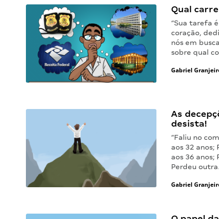
Qual carre
“Sua tarefa é
coração, ded
nós em busca
sobre qual c
Gabriel Granjeir
As decepç
desista!
“Faliu no co
aos 32 anos; 
aos 36 anos; 
Perdeu outr
Gabriel Granjeir
O papel da