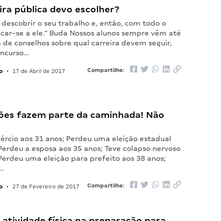
ira pública devo escolher?
 descobrir o seu trabalho e, então, com todo o
icar-se a ele.” Buda Nossos alunos sempre vêm até
 de conselhos sobre qual carreira devem seguir,
oncurso…
o
Compartilhe:
•
17 de Abril de 2017
ões fazem parte da caminhada! Não
mércio aos 31 anos; Perdeu uma eleição estadual
Perdeu a esposa aos 35 anos; Teve colapso nervoso
Perdeu uma eleição para prefeito aos 38 anos;
a…
o
Compartilhe:
•
27 de Fevereiro de 2017
 atividade física na preparação para