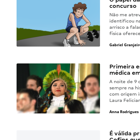
concurso
Não me atrevo
identificou n
arrisco a fal
física ofere
Gabriel Granjeir
Primeira 
médica em
A noite de 9
sempre na hi
com origem i
Laura Felicia
Anna Rodrigues
É válida p
Cofins qu