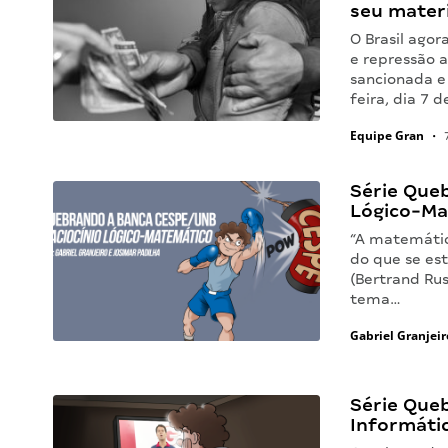
seu materi
O Brasil ago
e repressão a
sancionada e 
feira, dia 7 
Equipe Gran
•
7
Série Que
Lógico-Ma
“A matemátic
do que se est
(Bertrand Rus
tema…
Gabriel Granjeir
Série Que
Informáti