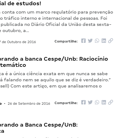
al de estudos!
ra conta com um marco regulatório para prevenção
o tráfico interno e internacional de pessoas. Foi
publicada no Diário Oficial da União desta sexta-
de outubro, a…
Compartilhe:
 de Outubro de 2016
brando a banca Cespe/Unb: Raciocínio
temático
a é a única ciência exata em que nunca se sabe
á falando nem se aquilo que se diz é verdadeiro.”
sell) Com este artigo, em que analisaremos o
o
Compartilhe:
•
26 de Setembro de 2016
brando a Banca Cespe/UnB:
ca