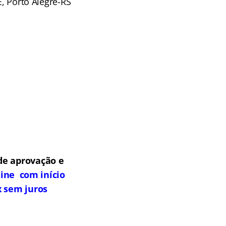
E, Porto Alegre-RS
de aprovação e
line com início
x sem juros