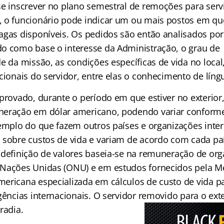
e inscrever no plano semestral de remoções para servi
 o funcionário pode indicar um ou mais postos em que
agas disponíveis. Os pedidos são então analisados p
o como base o interesse da Administração, o grau de
e da missão, as condições específicas de vida no local, 
cionais do servidor, entre elas o conhecimento de líng
provado, durante o período em que estiver no exterior,
eração em dólar americano, podendo variar conforme 
xemplo do que fazem outros países e organizações inte
 sobre custos de vida e variam de acordo com cada paí
 definição de valores baseia-se na remuneração de o
Nações Unidas (ONU) e em estudos fornecidos pela Me
ericana especializada em cálculos de custo de vida p
gências internacionais. O servidor removido para o exte
radia.