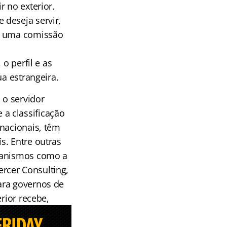
r no exterior.
 deseja servir,
or uma comissão
o perfil e as
ua estrangeira.
 o servidor
a classificação
rnacionais, têm
s. Entre outras
rganismos como a
rcer Consulting,
ara governos de
rior recebe,