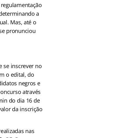
a regulamentação
 determinando a
ual. Mas, até o
 se pronunciou
e se inscrever no
m o edital, do
didatos negros e
concurso através
min do dia 16 de
lor da inscrição
realizadas nas