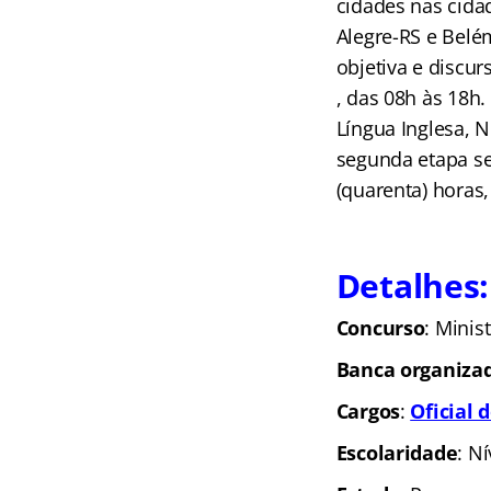
cidades nas cidad
Alegre-RS e Belé
objetiva e discur
, das 08h às 18h.
Língua Inglesa, N
segunda etapa ser
(quarenta) horas,
Detalhes:
C
oncurso
: Minis
Banca organiza
Cargos
:
Oficial 
Escolaridade
: N