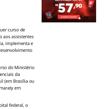
uer curso de
to aos assistentes
ula, implementa e
 desenvolvimento
rso do Ministério
enciais da
il (em Brasília ou
amaraty em
tal federal, o