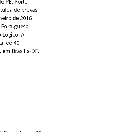
fe-PE, Porto
tuída de provas
aneiro de 2016
a Portuguesa,
 Lógico. A
al de 40
, em Brasília-DF.