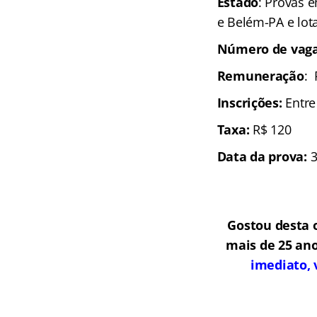
Estado
: Provas e
e Belém-PA e lot
Número de vaga
Remuneração
: 
In
scrições:
Entr
Taxa:
R$ 120
Data da prova:
3
Gostou desta 
mais de 25 ano
imediato, 