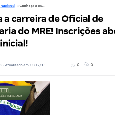
Nacional
››
Conheça a carreira de Oficial de Chancelaria do MRE! Inscrições abertas e R$ 7 mil inicial!
a carreira de Oficial de
ria do MRE! Inscrições ab
inicial!
0
0
15
• Atualizado em
11/12/15