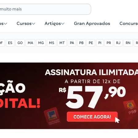
os
Cursos
Artigos
Gran Aprovados
Concurse
DF
ES
GO
MA
MG
MS
MT
PA
PB
PE
PI
PR
RJ
RN
R