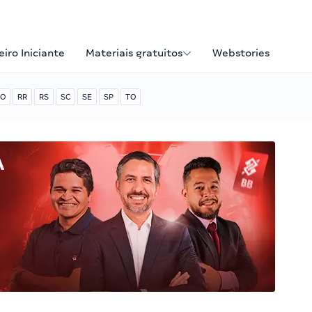
iro Iniciante
Materiais gratuitos
Webstories
O
RR
RS
SC
SE
SP
TO