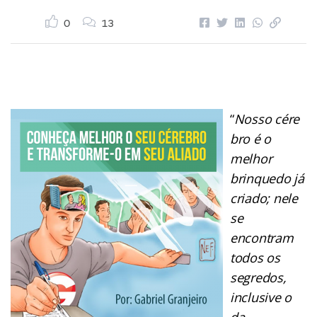
0
13
“
Nosso cére
bro é o
melhor
brinquedo já
criado; nele
se
encontram
todos os
segredos,
inclusive o
da