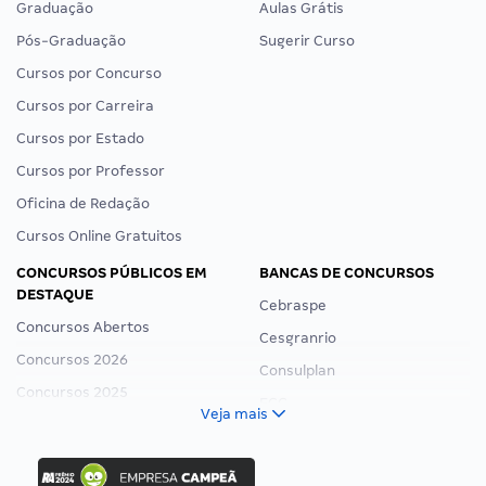
Graduação
Aulas Grátis
Pós-Graduação
Sugerir Curso
Cursos por Concurso
Cursos por Carreira
Cursos por Estado
Cursos por Professor
Oficina de Redação
Cursos Online Gratuitos
CONCURSOS PÚBLICOS EM
BANCAS DE CONCURSOS
DESTAQUE
Cebraspe
Concursos Abertos
Cesgranrio
Concursos 2026
Consulplan
Concursos 2025
FCC
Veja mais
Concurso Nacional Unificado
FGV
Concurso Ibama
Idecan