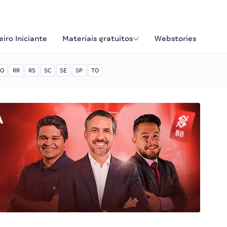
iro Iniciante
Materiais gratuitos
Webstories
O
RR
RS
SC
SE
SP
TO