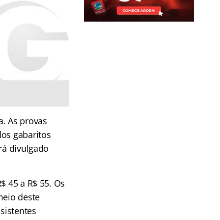
a. As provas
dos gabaritos
rá divulgado
$ 45 a R$ 55. Os
meio deste
ssistentes