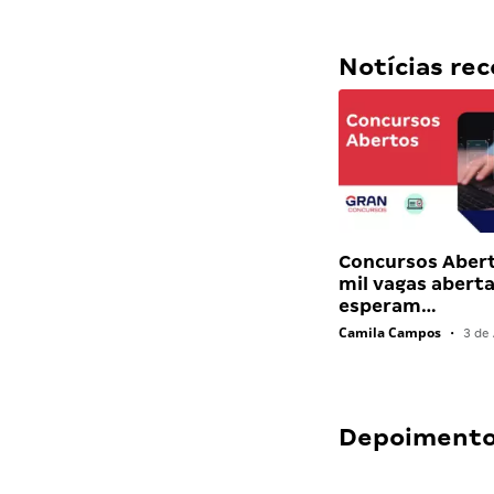
Notícias r
Concursos Abert
mil vagas abert
esperam…
Camila Campos
•
3 de 
Depoimentos