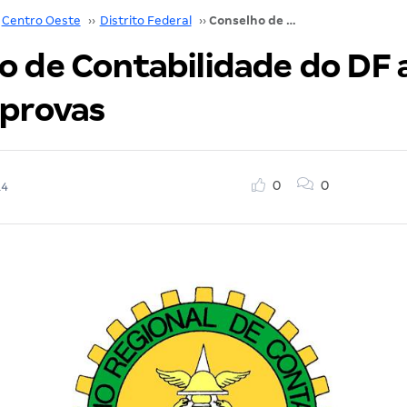
Centro Oeste
››
Distrito Federal
››
Conselho de Contabilidade do DF altera data de provas
o de Contabilidade do DF 
 provas
0
0
14