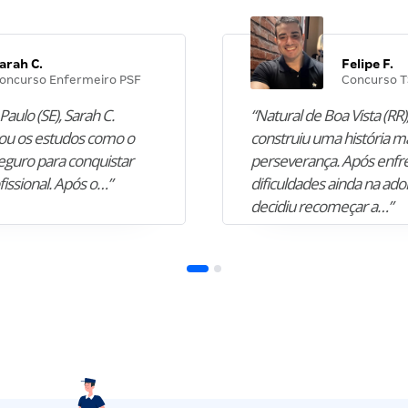
arah C.
Felipe F.
oncurso Enfermeiro PSF
Concurso T
Paulo (SE), Sarah C.
“Natural de Boa Vista (RR),
u os estudos como o
construiu uma história m
guro para conquistar
perseverança. Após enfr
fissional. Após o…”
dificuldades ainda na ado
decidiu recomeçar a…”