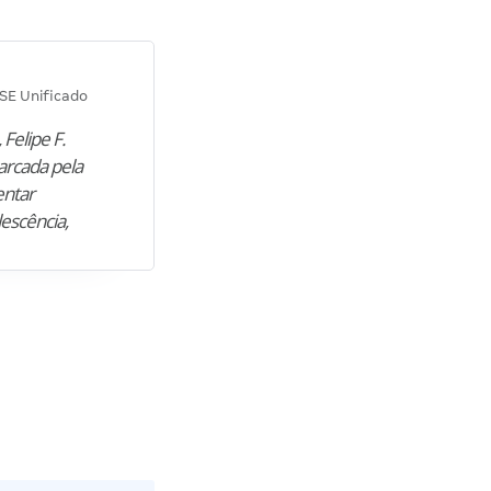
Diana M.
SE Unificado
Concurso SEPLAG CE
 Felipe F.
“Natural de Juazeiro do Norte (CE),
arcada pela
M. encontrou nos estudos o cami
entar
para construir uma nova fase da vi
lescência,
profissional. Após…”