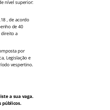
de nível superior:
,18 , de acordo
penho de 40
direito a
composta por
a, Legislação e
íodo vespertino.
ste a sua vaga.
 públicos.