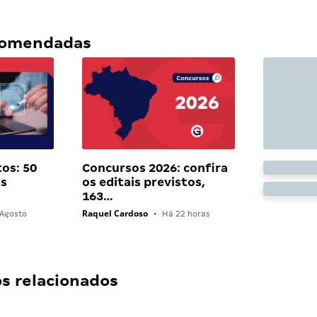
ecomendadas
os: 50
Concursos 2026: confira
as
os editais previstos,
163…
Raquel Cardoso
Agosto
•
Há 22 horas
 relacionados