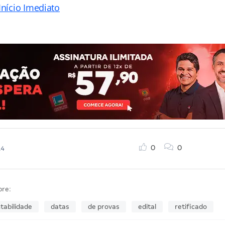
Início Imediato
0
0
14
bre:
tabilidade
datas
de provas
edital
retificado