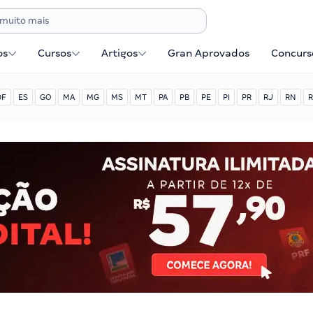
os
Cursos
Artigos
Gran Aprovados
Concurse
DF
ES
GO
MA
MG
MS
MT
PA
PB
PE
PI
PR
RJ
RN
R