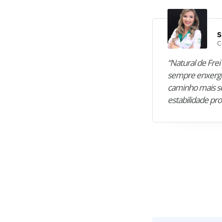
S
C
“Natural de Frei 
sempre enxergo
caminho mais se
estabilidade pro