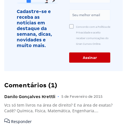
Cadastre-se e
receba as
notícias em
Concordo com a Política de
destaque da
Privacidade e aceito
semana, dicas,
receber comunicações do
novidades e
Gran Cursos Online.
muito mais.
Comentários (1)
Danilo Gonçalves Krettli
•
5 de Fevereiro de 2015
Vcs só tem livros na área de direito? E na área de exatas?
Cadê? Química, Física, Matemática, Engenharia….
Responder