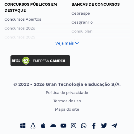
CONCURSOS PÚBLICOS EM
BANCAS DE CONCURSOS
DESTAQUE
Cebraspe
Concursos Abertos
Cesgranrio
Concursos 2026
Consulplan
Concursos 2025
FCC
Veja mais
Concurso Nacional Unificado
FGV
Concurso Ibama
Idecan
Concurso MPU
Selecon
Editais publicados
Uniase
© 2012 - 2026 Gran Tecnologia e Educação S/A.
Vunesp
Política de privacidade
CONCURSOS POR PROFISSÃO
EXAME DE ORDEM
Termos de uso
Concursos Administrativos
OAB
Mapa do site
Concursos Educação
Prova OAB
Concursos Fiscais
Calendário OAB
Concursos Jurídicos
Questões OAB