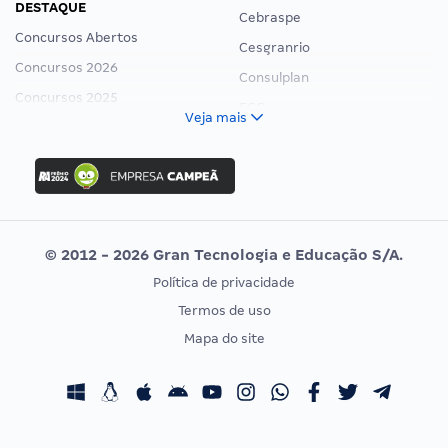
DESTAQUE
Cebraspe
Concursos Abertos
Cesgranrio
Concursos 2026
Consulplan
Concursos 2025
FCC
Veja mais
Concurso Nacional Unificado
FGV
Concurso Ibama
Idecan
Concurso MPU
Selecon
Editais publicados
Uniase
© 2012 - 2026 Gran Tecnologia e Educação S/A.
Vunesp
Política de privacidade
CONCURSOS POR PROFISSÃO
EXAME DE ORDEM
Termos de uso
Concursos Administrativos
OAB
Mapa do site
Concursos Educação
Prova OAB
Concursos Fiscais
Calendário OAB
Concursos Jurídicos
Questões OAB
Concursos Militares
Recursos OAB