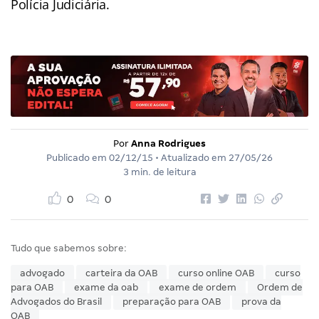
Polícia Judiciária.
Por
Anna Rodrigues
Publicado em
02/12/15
• Atualizado em
27/05/26
3 min. de leitura
0
0
Tudo que sabemos sobre:
advogado
carteira da OAB
curso online OAB
curso
para OAB
exame da oab
exame de ordem
Ordem de
Advogados do Brasil
preparação para OAB
prova da
OAB