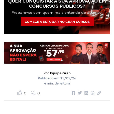
QUER CONQUISTAR A SUA APROVAÇÃO EM
CONCURSOS PÚBLICOS?
Prepare-se com quem mais entende do assunto!
COMECE A ESTUDAR NO GRAN CURSOS
Por
Equipe Gran
Publicado em
13/05/26
4 min. de leitura
0
0