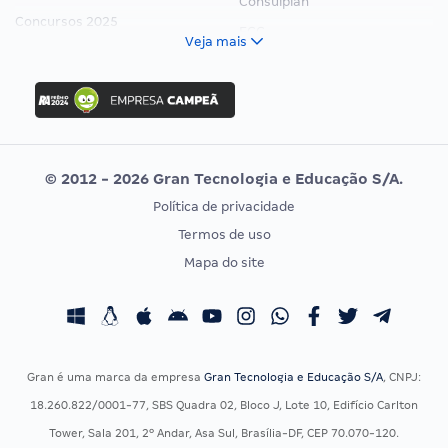
Consulplan
Concursos 2025
FCC
Veja mais
Concurso Nacional Unificado
FGV
Concurso Ibama
Idecan
Concurso MPU
Selecon
Editais publicados
Uniase
© 2012 - 2026 Gran Tecnologia e Educação S/A.
Vunesp
Política de privacidade
CONCURSOS POR PROFISSÃO
EXAME DE ORDEM
Termos de uso
Concursos Administrativos
OAB
Mapa do site
Concursos Educação
Prova OAB
Concursos Fiscais
Calendário OAB
Concursos Jurídicos
Questões OAB
Concursos Militares
Recursos OAB
Gran é uma marca da empresa
Gran Tecnologia e Educação S/A
, CNPJ:
Concursos Policiais
Exame de Ordem
18.260.822/0001-77, SBS Quadra 02, Bloco J, Lote 10, Edifício Carlton
Concursos Saúde
Tower, Sala 201, 2º Andar, Asa Sul, Brasília-DF, CEP 70.070-120.