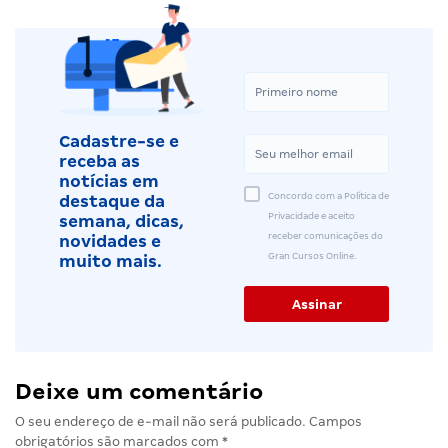
Cadastre-se e
receba as
notícias em
Concordo com a Política de
destaque da
Privacidade e aceito
semana, dicas,
receber comunicações do
novidades e
Gran Cursos Online.
muito mais.
Deixe um comentário
O seu endereço de e-mail não será publicado.
Campos
obrigatórios são marcados com
*