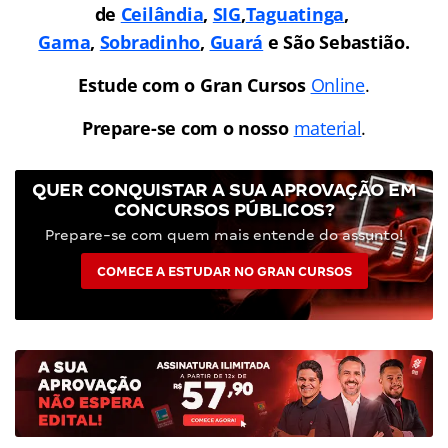
de
Ceilândia
,
SIG
,
Taguatinga
,
Gama
,
Sobradinho
,
Guará
e São Sebastião.
Estude com o Gran Cursos
Online
.
Prepare-se com o nosso
material
.
QUER CONQUISTAR A SUA APROVAÇÃO EM
CONCURSOS PÚBLICOS?
Prepare-se com quem mais entende do assunto!
COMECE A ESTUDAR NO GRAN CURSOS