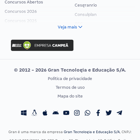
Concursos Abertos
Cesgranrio
Concursos 2026
Consulplan
Concursos 2025
FCC
Veja mais
Concurso Nacional Unificado
FGV
Concurso Ibama
Idecan
Concurso MPU
Selecon
Editais publicados
Uniase
© 2012 - 2026 Gran Tecnologia e Educação S/A.
Vunesp
Política de privacidade
CONCURSOS POR PROFISSÃO
EXAME DE ORDEM
Termos de uso
Concursos Administrativos
OAB
Mapa do site
Concursos Educação
Prova OAB
Concursos Fiscais
Calendário OAB
Concursos Jurídicos
Questões OAB
Concursos Militares
Recursos OAB
Gran é uma marca da empresa
Gran Tecnologia e Educação S/A
, CNPJ:
Concursos Policiais
Exame de Ordem