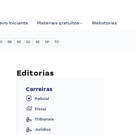
iro Iniciante
Materiais gratuitos
Webstories
O
RR
RS
SC
SE
SP
TO
Editorias
Carreiras
Policial
Fiscal
Tribunais
Jurídico