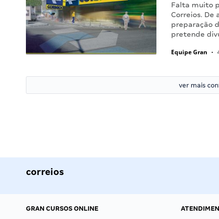
Falta muito 
Correios. De
preparação da
pretende div
Equipe Gran
•
4
ver mais co
correios
GRAN CURSOS ONLINE
ATENDIME