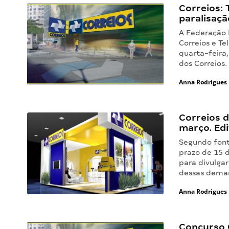
Correios: 
paralisaç
A Federação 
Correios e Te
quarta-feira,
dos Correios.
Anna Rodrigues
Correios d
março. Edi
Segundo fonte
prazo de 15 d
para divulga
dessas deman
Anna Rodrigues
Concurso 