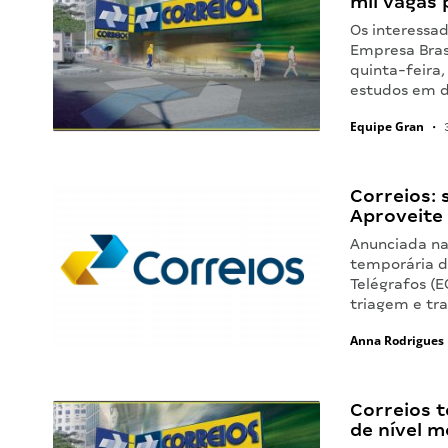
mil vagas 
Os interessa
Empresa Bras
quinta-feira
estudos em d
Equipe Gran
•
3
Correios:
Aproveite 
Anunciada na
temporária d
Telégrafos (E
triagem e tr
Anna Rodrigues
Correios t
de nível m