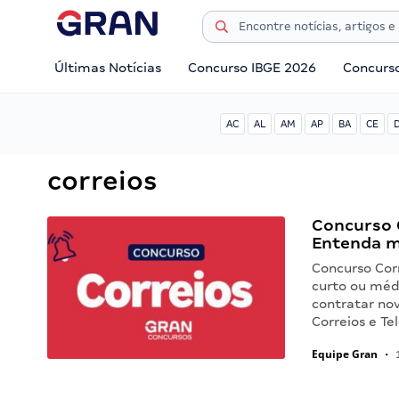
Últimas Notícias
Concurso IBGE 2026
Concurs
AC
AL
AM
AP
BA
CE
correios
Concurso 
Entenda m
Concurso Cor
curto ou méd
contratar nov
Correios e T
Equipe Gran
•
1