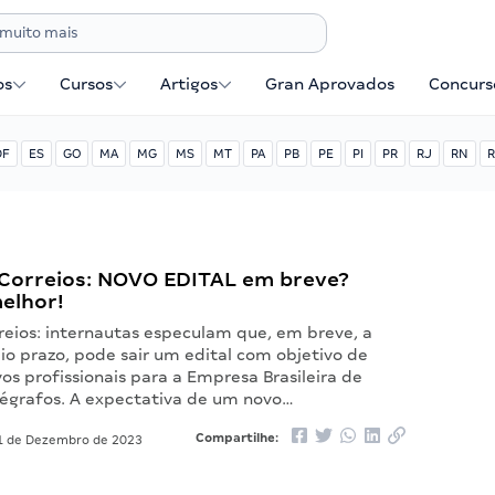
os
Cursos
Artigos
Gran Aprovados
Concurse
DF
ES
GO
MA
MG
MS
MT
PA
PB
PE
PI
PR
RJ
RN
R
Correios: NOVO EDITAL em breve?
elhor!
reios: internautas especulam que, em breve, a
io prazo, pode sair um edital com objetivo de
os profissionais para a Empresa Brasileira de
elégrafos. A expectativa de um novo…
Compartilhe:
 de Dezembro de 2023