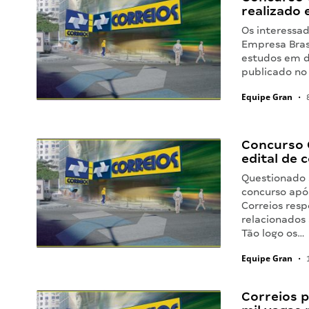
realizado
Os interessa
Empresa Bras
estudos em di
publicado no
Equipe Gran
•
8
Concurso 
edital de
Questionado 
concurso apó
Correios res
relacionados
Tão logo os…
Equipe Gran
•
1
Correios 