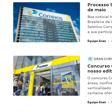
Processo S
de maio
Boa notícia! 
Brasileira de
Seletivo Corr
a sua partic
Equipe Gran
•
3
GRAN CUR
Concurso 
nosso edit
O concurso C
áreas, confir
verticalizado
certame ofer
Equipe Gran
•
5