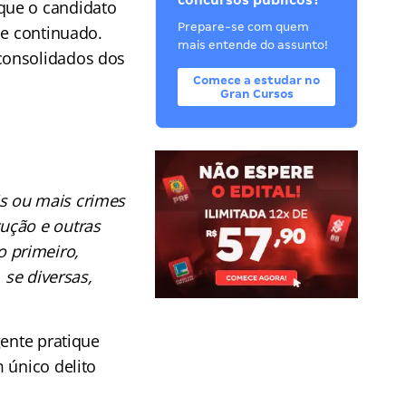
concursos públicos?
que o candidato
Prepare-se com quem
me continuado.
mais entende do assunto!
consolidados dos
Comece a estudar no
Gran Cursos
s ou mais crimes
ução e outras
 primeiro,
 se diversas,
gente pratique
 único delito