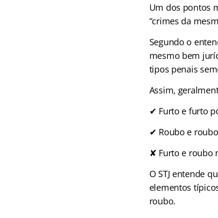
Um dos pontos ma
“crimes da mesm
Segundo o entend
mesmo bem jurídi
tipos penais sem
Assim, geralment
✔ Furto e furto p
✔ Roubo e roubo 
✘ Furto e roubo
O STJ entende qu
elementos típico
roubo.