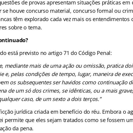
uestões de provas apresentam situações práticas em 
car se houve concurso material, concurso formal ou cri
ancas têm explorado cada vez mais os entendimentos 
ores sobre o tema.
continuado?
do está previsto no artigo 71 do Código Penal:
, mediante mais de uma ação ou omissão, pratica doi
 e, pelas condições de tempo, lugar, maneira de exec
vem os subsequentes ser havidos como continuação do
ena de um só dos crimes, se idênticas, ou a mais grave,
alquer caso, de um sexto a dois terços.”
ficção jurídica criada em benefício do réu. Embora o a
 lei permite que eles sejam tratados como se fossem um
cação da pena.