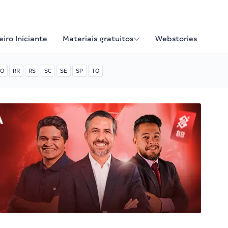
iro Iniciante
Materiais gratuitos
Webstories
O
RR
RS
SC
SE
SP
TO