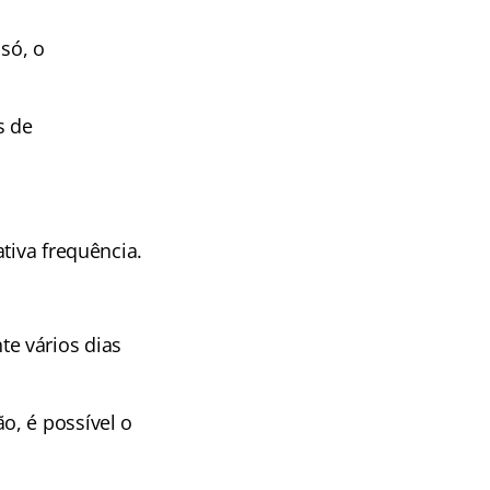
só, o
s de
tiva frequência.
e vários dias
o, é possível o