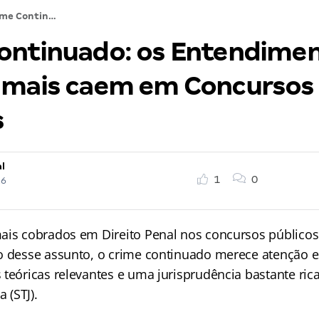
Crime Continuado: os Entendimentos do STJ que mais caem em Concursos Públicos
ontinuado: os Entendimen
 mais caem em Concursos
s
l
1
0
26
ais cobrados em Direito Penal nos concursos públicos
o desse assunto, o crime continuado merece atenção es
 teóricas relevantes e uma jurisprudência bastante ric
a (STJ).