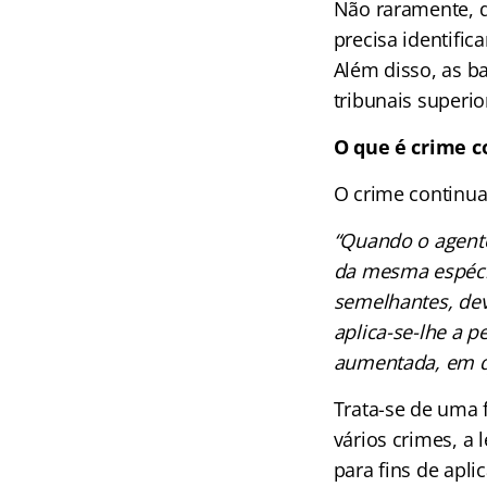
Não raramente, q
precisa identifi
Além disso, as b
tribunais superi
O que é crime 
O crime continua
“Quando o agente
da mesma espécie
semelhantes, de
aplica-se-lhe a p
aumentada, em qu
Trata-se de uma 
vários crimes, a
para fins de apli