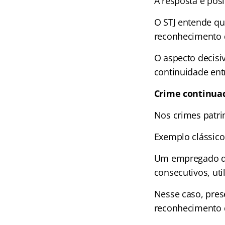
A resposta é posi
O STJ entende que
reconhecimento 
O aspecto decisi
continuidade entr
Crime continuad
Nos crimes patrim
Exemplo clássico
Um empregado de 
consecutivos, u
Nesse caso, pres
reconhecimento 