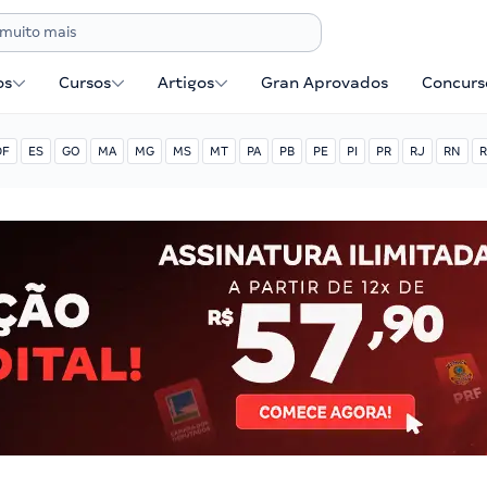
os
Cursos
Artigos
Gran Aprovados
Concurse
DF
ES
GO
MA
MG
MS
MT
PA
PB
PE
PI
PR
RJ
RN
R