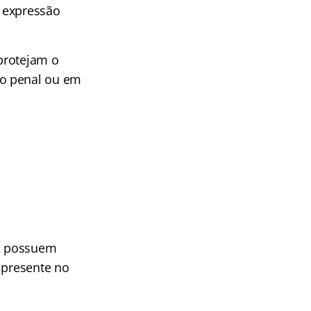
 expressão
protejam o
po penal ou em
is possuem
 presente no