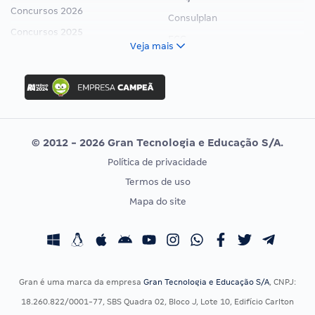
Concursos 2026
Consulplan
Concursos 2025
FCC
Veja mais
Concurso Nacional Unificado
FGV
Concurso Ibama
Idecan
Concurso MPU
Selecon
Editais publicados
Uniase
© 2012 - 2026 Gran Tecnologia e Educação S/A.
Vunesp
Política de privacidade
CONCURSOS POR PROFISSÃO
EXAME DE ORDEM
Termos de uso
Concursos Administrativos
OAB
Mapa do site
Concursos Educação
Prova OAB
Concursos Fiscais
Calendário OAB
Concursos Jurídicos
Questões OAB
Concursos Militares
Recursos OAB
Gran é uma marca da empresa
Gran Tecnologia e Educação S/A
, CNPJ:
Concursos Policiais
Exame de Ordem
18.260.822/0001-77, SBS Quadra 02, Bloco J, Lote 10, Edifício Carlton