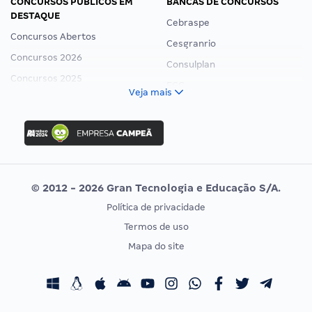
CONCURSOS PÚBLICOS EM
BANCAS DE CONCURSOS
DESTAQUE
Cebraspe
Concursos Abertos
Cesgranrio
Concursos 2026
Consulplan
Concursos 2025
FCC
Veja mais
Concurso Nacional Unificado
FGV
Concurso Ibama
Idecan
Concurso MPU
Selecon
Editais publicados
Uniase
© 2012 - 2026 Gran Tecnologia e Educação S/A.
Vunesp
Política de privacidade
CONCURSOS POR PROFISSÃO
EXAME DE ORDEM
Termos de uso
Concursos Administrativos
OAB
Mapa do site
Concursos Educação
Prova OAB
Concursos Fiscais
Calendário OAB
Concursos Jurídicos
Questões OAB