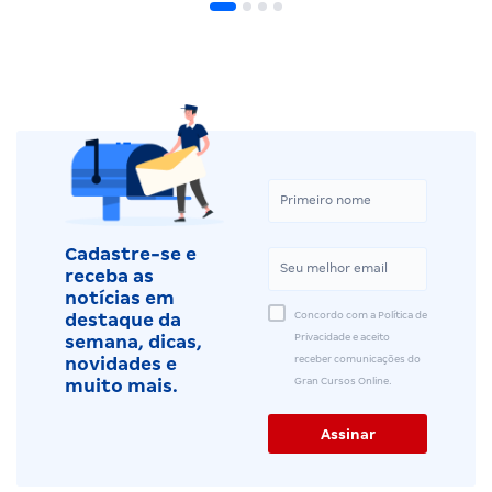
Cadastre-se e
receba as
notícias em
Concordo com a Política de
destaque da
Privacidade e aceito
semana, dicas,
receber comunicações do
novidades e
Gran Cursos Online.
muito mais.