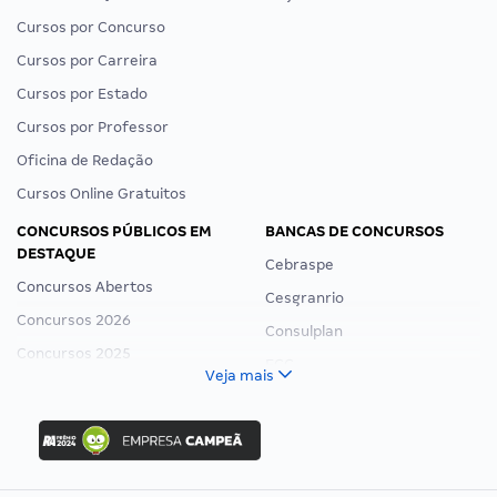
Cursos por Concurso
Cursos por Carreira
Cursos por Estado
Cursos por Professor
Oficina de Redação
Cursos Online Gratuitos
CONCURSOS PÚBLICOS EM
BANCAS DE CONCURSOS
DESTAQUE
Cebraspe
Concursos Abertos
Cesgranrio
Concursos 2026
Consulplan
Concursos 2025
FCC
Veja mais
Concurso Nacional Unificado
FGV
Concurso Ibama
Idecan
Concurso MPU
Selecon
Editais publicados