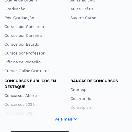
Exame de Ordem
Aulas ao Vivo
Graduação
Aulas Grátis
Pós-Graduação
Sugerir Curso
Cursos por Concurso
Cursos por Carreira
Cursos por Estado
Cursos por Professor
Oficina de Redação
Cursos Online Gratuitos
CONCURSOS PÚBLICOS EM
BANCAS DE CONCURSOS
DESTAQUE
Cebraspe
Concursos Abertos
Cesgranrio
Concursos 2026
Consulplan
Concursos 2025
FCC
Veja mais
Concurso Nacional Unificado
FGV
Concurso Ibama