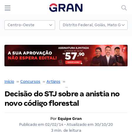
Início
››
Concursos
››
Artigos
››
Thiago D`Ávila
››
Decisão do STJ sobre a anistia no novo código florestal
Decisão do STJ sobre a anistia no
novo código florestal
Por
Equipe Gran
Publicado em
02/02/14
• Atualizado em
30/10/20
3 min. de leitura